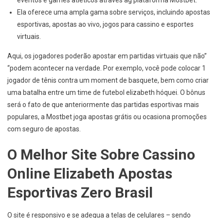
eventos e games atléticos através ag plataforma Mostbet.
Ela oferece uma ampla gama sobre serviços, incluindo apostas
esportivas, apostas ao vivo, jogos para cassino e esportes
virtuais.
Aqui, os jogadores poderão apostar em partidas virtuais que não”
“podem acontecer na verdade. Por exemplo, você pode colocar 1
jogador de tênis contra um moment de basquete, bem como criar
uma batalha entre um time de futebol elizabeth hóquei. O bônus
será o fato de que anteriormente das partidas esportivas mais
populares, a Mostbet joga apostas grátis ou ocasiona promoções
com seguro de apostas.
O Melhor Site Sobre Cassino
Online Elizabeth Apostas
Esportivas Zero Brasil
O site é responsivo e se adequa a telas de celulares – sendo