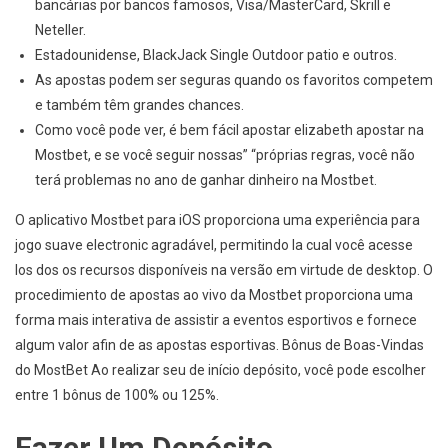
bancárias por bancos famosos, Visa/MasterCard, Skrill e
Neteller.
Estadounidense, BlackJack Single Outdoor patio e outros.
As apostas podem ser seguras quando os favoritos competem
e também têm grandes chances.
Como você pode ver, é bem fácil apostar elizabeth apostar na
Mostbet, e se você seguir nossas” “próprias regras, você não
terá problemas no ano de ganhar dinheiro na Mostbet.
O aplicativo Mostbet para iOS proporciona uma experiência para
jogo suave electronic agradável, permitindo la cual você acesse
los dos os recursos disponíveis na versão em virtude de desktop. O
procedimiento de apostas ao vivo da Mostbet proporciona uma
forma mais interativa de assistir a eventos esportivos e fornece
algum valor afin de as apostas esportivas. Bônus de Boas-Vindas
do MostBet Ao realizar seu de início depósito, você pode escolher
entre 1 bônus de 100% ou 125%.
Fazer Um Depósito