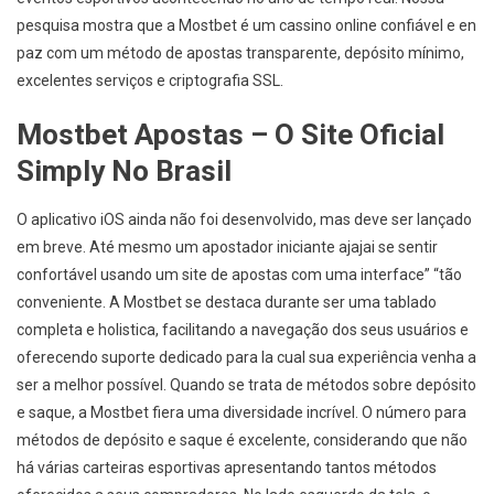
pesquisa mostra que a Mostbet é um cassino online confiável e en
paz com um método de apostas transparente, depósito mínimo,
excelentes serviços e criptografia SSL.
Mostbet Apostas – O Site Oficial
Simply No Brasil
O aplicativo iOS ainda não foi desenvolvido, mas deve ser lançado
em breve. Até mesmo um apostador iniciante ajajai se sentir
confortável usando um site de apostas com uma interface” “tão
conveniente. A Mostbet se destaca durante ser uma tablado
completa e holistica, facilitando a navegação dos seus usuários e
oferecendo suporte dedicado para la cual sua experiência venha a
ser a melhor possível. Quando se trata de métodos sobre depósito
e saque, a Mostbet fiera uma diversidade incrível. O número para
métodos de depósito e saque é excelente, considerando que não
há várias carteiras esportivas apresentando tantos métodos