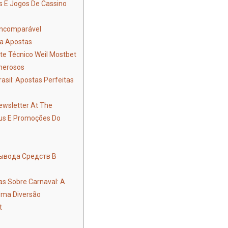
 E Jogos De Cassino
Incomparável
a Apostas
e Técnico Weil Mostbet
nerosos
asil: Apostas Perfeitas
ewsletter At The
us E Promoções Do
ывода Средств В
s Sobre Carnaval: A
Uma Diversão
t