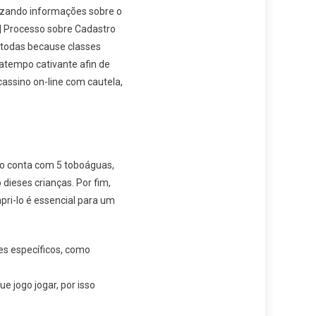
ualizando informações sobre o
| Processo sobre Cadastro
e todas because classes
satempo cativante afin de
assino on-line com cautela,
ão conta com 5 toboáguas,
ieses crianças. Por fim,
pri-lo é essencial para um
s específicos, como
ue jogo jogar, por isso