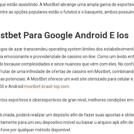
que estão assistindo. A MostBet abrange uma ampla gama de esportes
 Entre as opções populares estão o futebol e o basquete, ambos possuin
stbet Para Google Android E Ios
 jogos de azar transcendeu operating system limites dos estabelecimento
a emocionante e provvidenziale de cassino on-line. Como um ávido en
ndo because complexidades e since nuances que vêm com eles. No confo
frutar de uma infinidade de ofertas de cassino em Mostbet, combinan
 potenciais. A MostBet oferece um web site otimizado para celular e 
iOS e Android
mostbet-brasil-top.com
.
tos esportivos e ciberesportivos de gran nível, melhores condições em
á criada, poderá realizar um depósito afin de fazer suas apostas e obt
etamente para um seu dispositivo móvel ou baixar u arquivo apk afin d
lefone por qualquer método disponível.