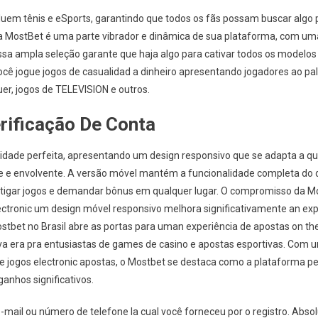
uem tênis e eSports, garantindo que todos os fãs possam buscar algo pa
da MostBet é uma parte vibrador e dinâmica de sua plataforma, com u
Essa ampla seleção garante que haja algo para cativar todos os modelos
cê jogue jogos de casualidad a dinheiro apresentando jogadores ao palp
quer, jogos de TELEVISION e outros.
rificação De Conta
lidade perfeita, apresentando um design responsivo que se adapta a qua
 e envolvente. A versão móvel mantém a funcionalidade completa do d
estigar jogos e demandar bônus em qualquer lugar. O compromisso da 
ectronic um design móvel responsivo melhora significativamente an expe
Mostbet no Brasil abre as portas para uman experiência de apostas on th
a era pra entusiastas de games de casino e apostas esportivas. Com um
jogos electronic apostas, o Mostbet se destaca como a plataforma p
anhos significativos.
e-mail ou número de telefone la cual você forneceu por o registro. Ab