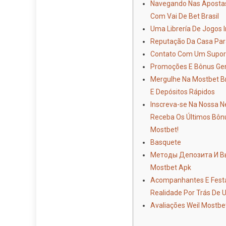
Navegando Nas Apostas
Com Vai De Bet Brasil
Uma Librería De Jogos 
Reputação Da Casa Par
Contato Com Um Suport
Promoções E Bônus Ge
Mergulhe Na Mostbet Br
E Depósitos Rápidos
Inscreva-se Na Nossa N
Receba Os Últimos Bôn
Mostbet!
Basquete
Методы Депозита И В
Mostbet Apk
Acompanhantes E Festa
Realidade Por Trás De 
Avaliações Weil Mostbe