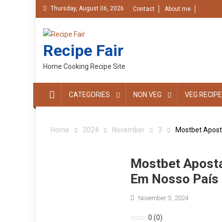
Skip
Thursday, August 06, 2026
Contact
About me
to
content
Recipe Fair
Home Cooking Recipe Site
CATEGORIES
NON VEG
VEG RECIPE
Home
2024
November
3
Mostbet Aposta
Mostbet Apostas
Em Nosso País 
November 3, 2024
0
(
0
)