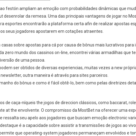
as ao festón ampliam an emoção com probabilidades dinâmicas que mud
 out desenrolar da remesa. Uma das principais vantagens de jogar no M
a esportes encontrarão a plataforma certa afin de realizar apostas esp
os seus jogadores apostarem em cotações atraentes.
casas sobre apostas para cá por causa de bônus mais lucrativos para i
da zero mundo dos cassinos on-line, encontrei várias armadilhas que te
diversão de uma pessoa.
odem ser obtidos de diversas experiencias, muitas vezes a new própri
newsletter, outra maneira é através para sites parceiros.
tamanho do bônus e como é fácil obtê-lo, bem como pelas diretrizes det
 de caça-níqueis the jogos de direccion clássicos, como baccarat, role
te at the envolvente. O compromisso da MostBet na oferecer uma expe
e ressalta seu apelo aos jogadores que buscam emoção electronic var
destaque é a capacidade sobre assistir a transmissões de jogos ao vi
o permite que operating-system jogadores permaneçam envolvidos e t