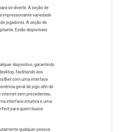
ra se divertir. A seção de
ma impressionante variedade
 de jogadores. A seção de
itante. Estão disponíveis
lquer dispositivo, garantindo
esktop, facilitando aos
MostBet com uma interface
riência geral de jogo afin de
e internet sem precedentes,
a interface intuitiva e uma
erfect para quem busca
solutamente qualquer pessoa