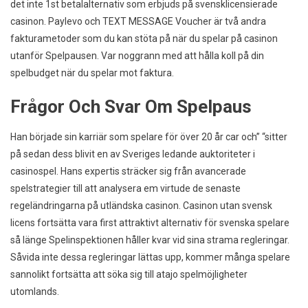
det inte 1st betalalternativ som erbjuds på svensklicensierade
casinon. Paylevo och TEXT MESSAGE Voucher är två andra
fakturametoder som du kan stöta på när du spelar på casinon
utanför Spelpausen. Var noggrann med att hålla koll på din
spelbudget när du spelar mot faktura.
Frågor Och Svar Om Spelpaus
Han började sin karriär som spelare för över 20 år car och” “sitter
på sedan dess blivit en av Sveriges ledande auktoriteter i
casinospel. Hans expertis sträcker sig från avancerade
spelstrategier till att analysera em virtude de senaste
regeländringarna på utländska casinon. Casinon utan svensk
licens fortsätta vara first attraktivt alternativ för svenska spelare
så länge Spelinspektionen håller kvar vid sina strama regleringar.
Såvida inte dessa regleringar lättas upp, kommer många spelare
sannolikt fortsätta att söka sig till atajo spelmöjligheter
utomlands.