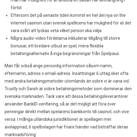
man har mulighed for at avsluta en sådan här avstängning i
förtid.
Eftersom det på senaste tiden kommit en hel del nya on the
internet casinon utan svensk spellicens har mulighed for at det
vara svårt att lyckas veta vilket person ska välja.
Några audio-video fördelarna inkluderar tillgång till större
bonusar, ett bredare utbud av spel, mera flexibla
betalningsalternativ å inga begränsningar från Spelpaus.
Man får också ange personlig information såsom namn,
efternamn, adress o email-adress. Insättningar 6 uttag sker ofta
med andra betalningsmetoder utomlands än sobre vi är vana vid.
Trustly och Swish är sobre betalningsmetoder som dominerar den
svenska marknaden. Tack vare att dessa betalningsleverantörer
använder BankID-verifiering, så är det möjligt att föra över
penningar direkt mellan spelarens bankkonto till casinot, och vice
versa. I många utländska jurisdiktioner är spellagen mer
avslappnad, 6 spelbolagen har friare händer vad beträffar deras
marknadsföring.