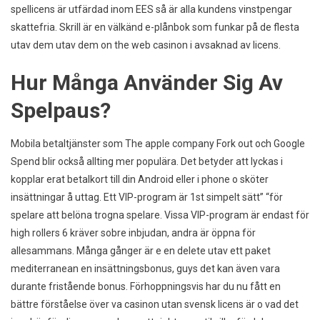
spellicens är utfärdad inom EES så är alla kundens vinstpengar
skattefria. Skrill är en välkänd e-plånbok som funkar på de flesta
utav dem utav dem on the web casinon i avsaknad av licens.
Hur Många Använder Sig Av
Spelpaus?
Mobila betaltjänster som The apple company Fork out och Google
Spend blir också allting mer populära. Det betyder att lyckas i
kopplar erat betalkort till din Android eller i phone o sköter
insättningar å uttag. Ett VIP-program är 1st simpelt sätt” “för
spelare att belöna trogna spelare. Vissa VIP-program är endast för
high rollers 6 kräver sobre inbjudan, andra är öppna för
allesammans. Många gånger är e en delete utav ett paket
mediterranean en insättningsbonus, guys det kan även vara
durante fristående bonus. Förhoppningsvis har du nu fått en
bättre förståelse över va casinon utan svensk licens är o vad det