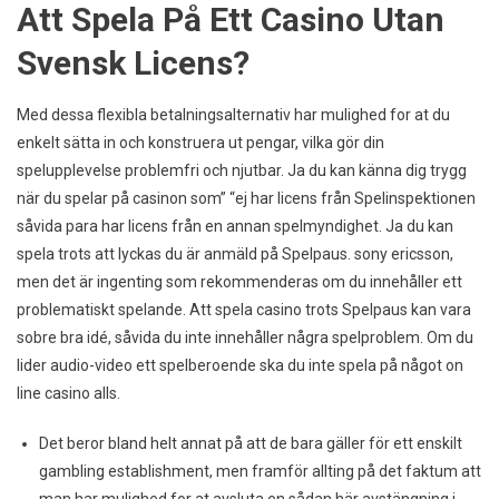
Att Spela På Ett Casino Utan
Svensk Licens?
Med dessa flexibla betalningsalternativ har mulighed for at du
enkelt sätta in och konstruera ut pengar, vilka gör din
spelupplevelse problemfri och njutbar. Ja du kan känna dig trygg
när du spelar på casinon som” “ej har licens från Spelinspektionen
såvida para har licens från en annan spelmyndighet. Ja du kan
spela trots att lyckas du är anmäld på Spelpaus. sony ericsson,
men det är ingenting som rekommenderas om du innehåller ett
problematiskt spelande. Att spela casino trots Spelpaus kan vara
sobre bra idé, såvida du inte innehåller några spelproblem. Om du
lider audio-video ett spelberoende ska du inte spela på något on
line casino alls.
Det beror bland helt annat på att de bara gäller för ett enskilt
gambling establishment, men framför allting på det faktum att