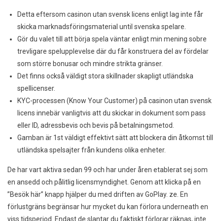
Detta eftersom casinon utan svensk licens enligt lag inte får
skicka marknadsföringsmaterial until svenska spelare.
Gör du valet till att börja spela väntar enligt min mening sobre
trevligare spelupplevelse där du får konstruera del av fördelar
som större bonusar och mindre strikta gränser.
Det finns också väldigt stora skillnader skapligt utländska
spellicenser.
KYC-processen (Know Your Customer) på casinon utan svensk
licens innebär vanligtvis att du skickar in dokument som pass
eller ID, adressbevis och bevis på betalningsmetod.
Gamban är 1st väldigt effektivt sätt att blockera din åtkomst till
utländska spelsajter från kundens olika enheter.
De har vart aktiva sedan 99 och har under åren etablerat sej som
en ansedd och pålitlig licensmyndighet. Genom att klicka på en
”Besök här” knapp hjälper du med driften av GoPlay. ze. En
förlustgräns begränsar hur mycket du kan förlora underneath en
viss tidsperiod. Endast de slantar du faktiskt förlorar räknas, inte