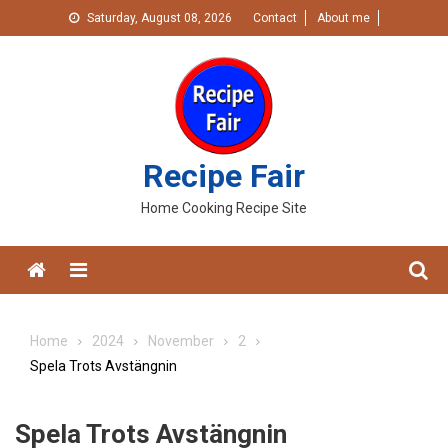
Skip
Saturday, August 08, 2026
Contact
About me
to
content
Recipe Fair
Home Cooking Recipe Site
Menu
Home
2024
November
2
Spela Trots Avstängnin
Spela Trots Avstängnin