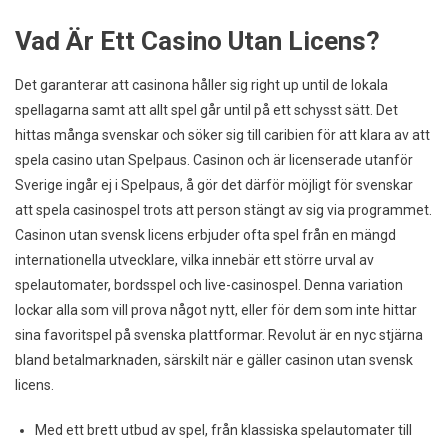
Vad Är Ett Casino Utan Licens?
Det garanterar att casinona håller sig right up until de lokala
spellagarna samt att allt spel går until på ett schysst sätt. Det
hittas många svenskar och söker sig till caribien för att klara av att
spela casino utan Spelpaus. Casinon och är licenserade utanför
Sverige ingår ej i Spelpaus, å gör det därför möjligt för svenskar
att spela casinospel trots att person stängt av sig via programmet.
Casinon utan svensk licens erbjuder ofta spel från en mängd
internationella utvecklare, vilka innebär ett större urval av
spelautomater, bordsspel och live-casinospel. Denna variation
lockar alla som vill prova något nytt, eller för dem som inte hittar
sina favoritspel på svenska plattformar. Revolut är en nyc stjärna
bland betalmarknaden, särskilt när e gäller casinon utan svensk
licens.
Med ett brett utbud av spel, från klassiska spelautomater till