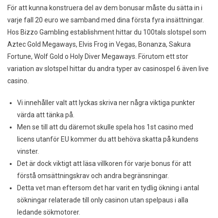
För att kunna konstruera del av dem bonusar måste du sätta in i
varje fall 20 euro we samband med dina första fyra insättningar.
Hos Bizzo Gambling establishment hittar du 100tals slotspel som
Aztec Gold Megaways, Elvis Frog in Vegas, Bonanza, Sakura
Fortune, Wolf Gold o Holy Diver Megaways. Förutom ett stor
variation av slotspel hittar du andra typer av casinospel 6 även live
casino.
Vi innehåller valt att lyckas skriva ner några viktiga punkter
värda att tänka på.
Men se till att du däremot skulle spela hos 1st casino med
licens utanför EU kommer du att behöva skatta på kundens
vinster.
Det är dock viktigt att läsa villkoren för varje bonus för att
förstå omsättningskrav och andra begränsningar.
Detta vet man eftersom det har varit en tydlig ökning i antal
sökningar relaterade till only casinon utan spelpaus i alla
ledande sökmotorer.