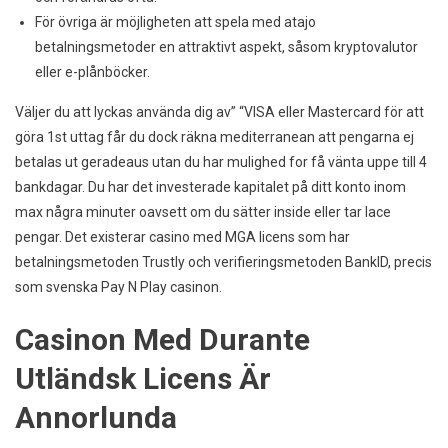
För övriga är möjligheten att spela med atajo
betalningsmetoder en attraktivt aspekt, såsom kryptovalutor
eller e-plånböcker.
Väljer du att lyckas använda dig av” “VISA eller Mastercard för att
göra 1st uttag får du dock räkna mediterranean att pengarna ej
betalas ut geradeaus utan du har mulighed for få vänta uppe till 4
bankdagar. Du har det investerade kapitalet på ditt konto inom
max några minuter oavsett om du sätter inside eller tar lace
pengar. Det existerar casino med MGA licens som har
betalningsmetoden Trustly och verifieringsmetoden BankID, precis
som svenska Pay N Play casinon.
Casinon Med Durante
Utländsk Licens Är
Annorlunda