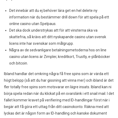
Det innebär att du ej behöver lära get en hel delete ny
information när du bestämmer drill down för att spela på ett
online casino utan Spelpaus.
Det ska dock understrykas att för att vinsterna ska va
skattefria, så krävs att ditt nyskapande casino utan svensk
licens inte har svenskar som målgrupp.
Några av de sedvanligare betalningsmetoderna hos on line
casino utan licens är Zimpler, kreditkort, Trustly, e-plånböcker
och bitcoin.
Ibland handlar det omkring några få free spins som är värda ett
högt belopp (så att du har gissning att vinna mer) och ibland är det
fler totally free spins som motsvarar en lägre insats. Ibland kan ni
börja spela redan när du klickat på en svarslänk i ett snail mail. I det
fallet kommer kravet på verifiering med ID-handlingar först när i
begär att få göra ett uttag från ditt casinokonto. Räkna med att
lyckas det är någon form av ID-handling och kanske dokument