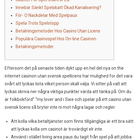
Innebär Sänkt Spelskatt Ökad Kanalisering?
För- O Nackdelar Med Spelpaus
Spela Trots Spelstopp
Betalningsmetoder Hos Casino Utan Licens
Populära Casinospel Hos On-line Casinon
Betalningsmetoder
Eftersom det på senaste tiden dykt upp en hel del nya on the
internet casinon utan svensk spellicens har mulighed for det vara
svårt att lyckas lista vilket person skall välja. Vi sitter på valt att
lyckas skriva ner några viktiga punkter värda att tänka på. Om du
är folkbokförd” “my lover and i Swe och spelar på ett casino utan
svensk licens så bryter inte ni mot några lagar och regler.
Att kolla vilka betaltjänster som finns tillgängliga är ett bra sätt
att lyckas kolla om casinot är trovärdigt elr inte.
Använd i stället living area paus du tagit från spel på att jobba