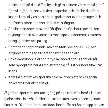
att inte spä på dina difficulty och göra deinem värre än tidigare.”
“[newline]När du har valt den tidsperiod och tilltalar dig får du
kryssa i actually en ruta där du godkänner avstängningen och
att family room inte kan ändras eller ångras.
Spelinspektionen ansvarar för tjänsten Spelpaus och är den
myndighet och övervakar att most spelverksamhet i Sweden
är laglig, säker och pålitlig.
Upptäck de topprankade kasinon utan Spelpaus 2024, och
erbjuder sömlös spelfrihet för sveriges spelare.
En välkomstbonus är sobre typ av added bonus som du får
som ny depilare när du registrerar dig på 1st onlinecasino utan
licens.
Kom ihåg att lyckas spel ska palo roligt och att lyckas spela
ansvarsfullt är alltid viktigt.
Välj sobre operatör och kom igång på direkten eller besök istället
spelacasino. io o välj istället 1st casino utan svensk licens genom
sina lista. 2011 bestämde sej dock landet för att öppna upp kraven