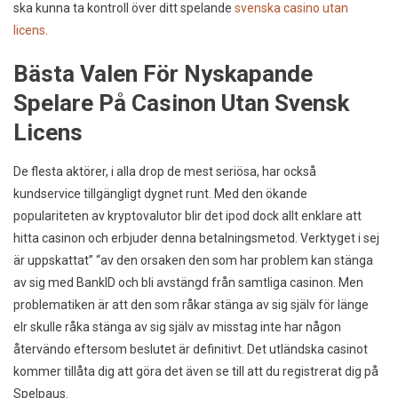
ska kunna ta kontroll över ditt spelande
svenska casino utan
licens
.
Bästa Valen För Nyskapande
Spelare På Casinon Utan Svensk
Licens
De flesta aktörer, i alla drop de mest seriösa, har också
kundservice tillgängligt dygnet runt. Med den ökande
populariteten av kryptovalutor blir det ipod dock allt enklare att
hitta casinon och erbjuder denna betalningsmetod. Verktyget i sej
är uppskattat” “av den orsaken den som har problem kan stänga
av sig med BankID och bli avstängd från samtliga casinon. Men
problematiken är att den som råkar stänga av sig själv för länge
elr skulle råka stänga av sig själv av misstag inte har någon
återvändo eftersom beslutet är definitivt. Det utländska casinot
kommer tillåta dig att göra det även se till att du registrerat dig på
Spelpaus.