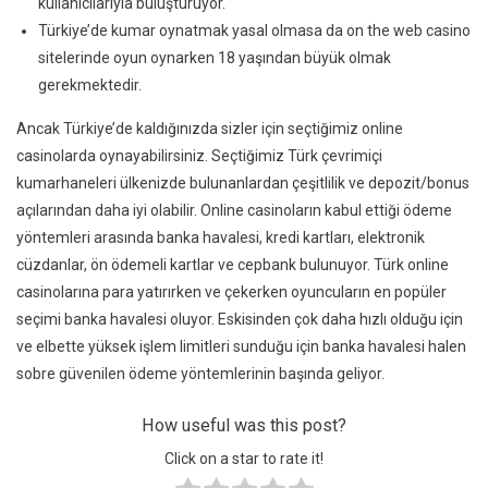
kullanıcılarıyla buluşturuyor.
Türkiye’de kumar oynatmak yasal olmasa da on the web casino
sitelerinde oyun oynarken 18 yaşından büyük olmak
gerekmektedir.
Ancak Türkiye’de kaldığınızda sizler için seçtiğimiz online
casinolarda oynayabilirsiniz. Seçtiğimiz Türk çevrimiçi
kumarhaneleri ülkenizde bulunanlardan çeşitlilik ve depozit/bonus
açılarından daha iyi olabilir. Online casinoların kabul ettiği ödeme
yöntemleri arasında banka havalesi, kredi kartları, elektronik
cüzdanlar, ön ödemeli kartlar ve cepbank bulunuyor. Türk online
casinolarına para yatırırken ve çekerken oyuncuların en popüler
seçimi banka havalesi oluyor. Eskisinden çok daha hızlı olduğu için
ve elbette yüksek işlem limitleri sunduğu için banka havalesi halen
sobre güvenilen ödeme yöntemlerinin başında geliyor.
How useful was this post?
Click on a star to rate it!