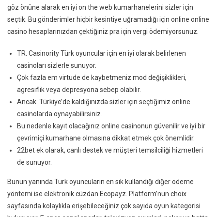
göz önüne alarak en iyi on the web kumarhanelerini sizler için
seçtik. Bu gönderimler hiçbir kesintiye uğramadığı için online online
casino hesaplarınızdan çektiğiniz pra için vergi ödemiyorsunuz.
TR. Casinority Türk oyuncular için en iyi olarak belirlenen
casinoları sizlerle sunuyor.
Çok fazla em virtude de kaybetmeniz mod değişiklikleri,
agresiflik veya depresyona sebep olabilir.
Ancak Türkiye’de kaldığınızda sizler için seçtiğimiz online
casinolarda oynayabilirsiniz.
Bu nedenle kayıt olacağınız online casinonun güvenilir ve iyi bir
çevrimiçi kumarhane olmasına dikkat etmek çok önemlidir.
22bet ek olarak, canlı destek ve müşteri temsilciliği hizmetleri
de sunuyor.
Bunun yanında Türk oyuncuların en sık kullandığı diğer ödeme
yöntemi ise elektronik cüzdan Ecopayz. Platform’nun choix
sayfasında kolaylıkla erişebileceğiniz çok sayıda oyun kategorisi