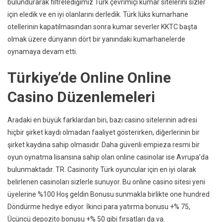
bulundurarak filtrelediğimiz Türk çevrimiçi kumar sitelerini sizler
için eledik ve en iyi olanlarını derledik. Türk lüks kumarhane
otellerinin kapatılmasından sonra kumar severler KKTC başta
olmak üzere dünyanın dört bir yanındaki kumarhanelerde
oynamaya devam etti.
Türkiye’de Online Online
Casino Düzenlemeleri
Aradaki en büyük farklardan biri, bazı casino sitelerinin adresi
hiçbir şirket kaydı olmadan faaliyet gösterirken, diğerlerinin bir
şirket kaydına sahip olmasıdır. Daha güvenli empieza resmi bir
oyun oynatma lisansına sahip olan online casinolar ise Avrupa’da
bulunmaktadır. TR. Casinority Türk oyuncular için en iyi olarak
belirlenen casinoları sizlerle sunuyor. Bu online casino sitesi yeni
üyelerine %100 Hoş geldin Bonusu sunmakla birlikte one hundred
Döndürme hediye ediyor. İkinci para yatırma bonusu +% 75,
Üçüncü depozito bonusu +% 50 gibi fırsatları da va.