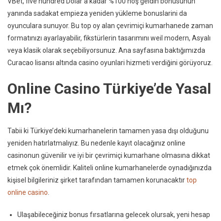
VBet, five hundred Dolar’a kadar %100 hoş geldin bonusunun
yanında sadakat empieza yeniden yükleme bonuslarini da
oyunculara sunuyor. Bu top oy alan çevrimiçi kumarhanede zaman
formatınızı ayarlayabilir, fikstürlerin tasarımını weil modern, Asyalı
veya klasik olarak seçebiliyorsunuz. Ana sayfasına baktığımızda
Curacao lisansı altında casino oyunlari hizmeti verdiğini görüyoruz.
Online Casino Türkiye’de Yasal
Mı?
Tabii ki Türkiye’deki kumarhanelerin tamamen yasa dışı olduğunu
yeniden hatırlatmalıyız. Bu nedenle kayıt olacağınız online
casinonun güvenilir ve iyi bir çevrimiçi kumarhane olmasına dikkat
etmek çok önemlidir. Kaliteli online kumarhanelerde oynadığınızda
kişisel bilgileriniz şirket tarafından tamamen korunacaktır
top
online casino
.
Ulaşabileceğiniz bonus fırsatlarına gelecek olursak, yeni hesap