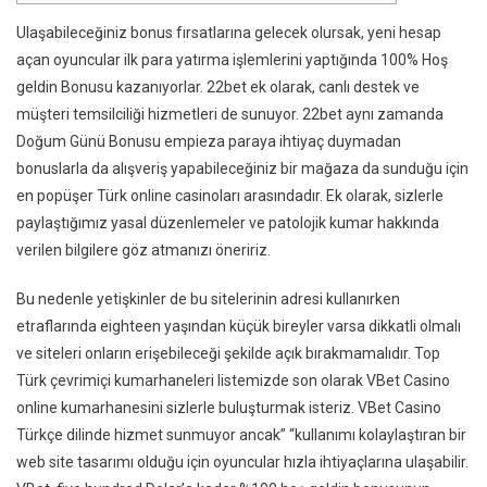
Ulaşabileceğiniz bonus fırsatlarına gelecek olursak, yeni hesap
açan oyuncular ilk para yatırma işlemlerini yaptığında 100% Hoş
geldin Bonusu kazanıyorlar. 22bet ek olarak, canlı destek ve
müşteri temsilciliği hizmetleri de sunuyor. 22bet aynı zamanda
Doğum Günü Bonusu empieza paraya ihtiyaç duymadan
bonuslarla da alışveriş yapabileceğiniz bir mağaza da sunduğu için
en popüşer Türk online casinoları arasındadır. Ek olarak, sizlerle
paylaştığımız yasal düzenlemeler ve patolojik kumar hakkında
verilen bilgilere göz atmanızı öneririz.
Bu nedenle yetişkinler de bu sitelerinin adresi kullanırken
etraflarında eighteen yaşından küçük bireyler varsa dikkatli olmalı
ve siteleri onların erişebileceği şekilde açık bırakmamalıdır. Top
Türk çevrimiçi kumarhaneleri listemizde son olarak VBet Casino
online kumarhanesini sizlerle buluşturmak isteriz. VBet Casino
Türkçe dilinde hizmet sunmuyor ancak” “kullanımı kolaylaştıran bir
web site tasarımı olduğu için oyuncular hızla ihtiyaçlarına ulaşabilir.