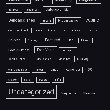
1xbet russia
Bangladeshi
aviator mz
bbrbet colombia
Bankobet
Basaribet
casino
Bengali dishes
bitcoin casino
Biryani
casino en ligne fr
casino onlina ca
casino online ar
casinos
Featured
Chicken
Fish
Chutney
Fitness
Food Value
Food & Fitness
Fruit Value
Non veg
Kasyno Online PL
king johnnie
Masalbet
se
pinco
Ramenbet
online casino au
Paneer
Snacks
Starter
Sweets
Tiffin
Uncategorized
Veg recipe
Швеция