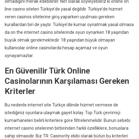
olmadığını merak edebilirler. Net olarak söyleyebiliriz ki online on
line casino siteleri Türkiye’de yasal değildir. Türkiye’de hizmet
veren casinos sitelerine giriş yaparken uyulması gereken
kurallardan biri de yaştır. Türkiye’de kumar oynatmak yasal olmasa
da on the internet casino sitelerinde oyun oynarken 18 yaşından
büyük olmak gerekmektedir. 18 yaşından büyük olmayan
kullanıcılar online casinolarda hesap açamaz ve oyun
oynayamazlar.
En Güvenilir Türk Online
Casinolarının Karşılaması Gereken
Kriterler
Bu nedenle internet site Türkçe dilinde hizmet vermese de
istediğiniz oyunlara ulaşmak gayet kolay. Top Türk çevrimiçi
kumarhaneleri belirli kriterlere göre filtrelenmelidir. Bunun sebebi
internet casino sitelerinin birbirinden farklı özelliklere, bonuslara
sahip olmasıdır. Biz TR. Casinority ekibi olarak bütün bu kriterleri