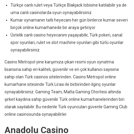
Türkçe canlı rulet veya Türkçe Blakjack lobisine katılabilir ya de
uma canlı casinolarda oyun oynayabilirsiniz.
Kumar oynamanın tatlı heyecanı her gün binlerce kumar severi
birçok online kumarhanede bir araya getiriyor.
Üstelik canlı casino heyecanını yaşayabilir, Türk pokeri, sanal
spor oyunlari, rulet ve slot machine oyunlari gibi türlü oyunlar
oynayabilirsiniz.
Casino Metropol yine karşımıza çıkan resmi oyun oynatma
lisansına sahip en kaliteli, güvenilir ve en çok kullanıcı sayısına
sahip olan Türk casinos sitelerinden. Casino Metropol online
kumarhane sitesinde Türk Lirası ile birbirinden ilginç oyunlar
oynayabilirsiniz. Gaming Team, Malta Gaming Otoritesi altında
şirket kaydına sahip güvenilir Türk online kumarhanelerinden biri
olarak sayılabilir. Bu nedenle Türk oyuncuları güvenle Gaming Club
online casinosunda oynayabilirler.
Anadolu Casino