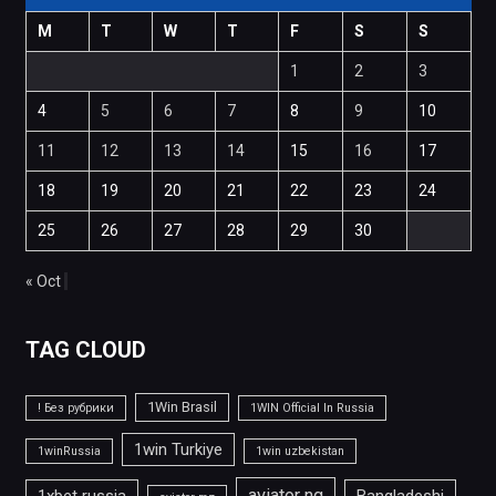
M
T
W
T
F
S
S
1
2
3
4
5
6
7
8
9
10
11
12
13
14
15
16
17
18
19
20
21
22
23
24
25
26
27
28
29
30
« Oct
TAG CLOUD
1Win Brasil
! Без рубрики
1WIN Official In Russia
1win Turkiye
1winRussia
1win uzbekistan
aviator ng