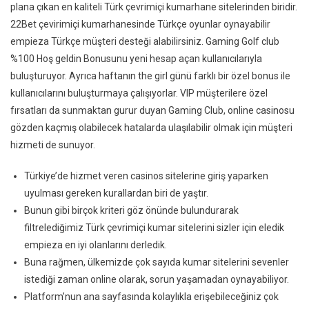
plana çıkan en kaliteli Türk çevrimiçi kumarhane sitelerinden biridir.
22Bet çevirimiçi kumarhanesinde Türkçe oyunlar oynayabilir
empieza Türkçe müşteri desteği alabilirsiniz. Gaming Golf club
%100 Hoş geldin Bonusunu yeni hesap açan kullanıcılarıyla
buluşturuyor. Ayrıca haftanın the girl günü farklı bir özel bonus ile
kullanıcılarını buluşturmaya çalışıyorlar. VIP müşterilere özel
fırsatları da sunmaktan gurur duyan Gaming Club, online casinosu
gözden kaçmış olabilecek hatalarda ulaşılabilir olmak için müşteri
hizmeti de sunuyor.
Türkiye’de hizmet veren casinos sitelerine giriş yaparken
uyulması gereken kurallardan biri de yaştır.
Bunun gibi birçok kriteri göz önünde bulundurarak
filtrelediğimiz Türk çevrimiçi kumar sitelerini sizler için eledik
empieza en iyi olanlarını derledik.
Buna rağmen, ülkemizde çok sayıda kumar sitelerini sevenler
istediği zaman online olarak, sorun yaşamadan oynayabiliyor.
Platform’nun ana sayfasında kolaylıkla erişebileceğiniz çok