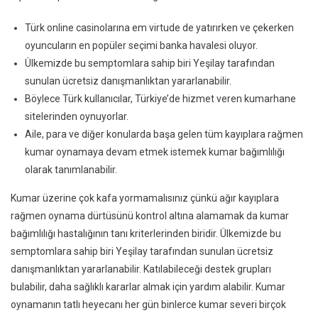
Türk online casinolarına em virtude de yatırırken ve çekerken
oyuncuların en popüler seçimi banka havalesi oluyor.
Ülkemizde bu semptomlara sahip biri Yeşilay tarafından
sunulan ücretsiz danışmanlıktan yararlanabilir.
Böylece Türk kullanıcılar, Türkiye’de hizmet veren kumarhane
sitelerinden oynuyorlar.
Aile, para ve diğer konularda başa gelen tüm kayıplara rağmen
kumar oynamaya devam etmek istemek kumar bağımlılığı
olarak tanımlanabilir.
Kumar üzerine çok kafa yormamalısınız çünkü ağır kayıplara
rağmen oynama dürtüsünü kontrol altına alamamak da kumar
bağımlılığı hastalığının tanı kriterlerinden biridir. Ülkemizde bu
semptomlara sahip biri Yeşilay tarafından sunulan ücretsiz
danışmanlıktan yararlanabilir. Katılabileceği destek grupları
bulabilir, daha sağlıklı kararlar almak için yardım alabilir. Kumar
oynamanın tatlı heyecanı her gün binlerce kumar severi birçok