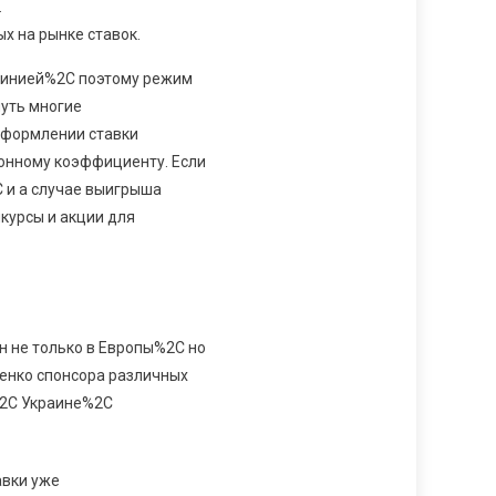
.
х на рынке ставок.
 линией%2C поэтому режим
уть многие
оформлении ставки
онному коэффициенту. Если
 и а случае выигрыша
курсы и акции для
н не только в Европы%2C но
ченко спонсора различных
%2C Украине%2C
авки уже