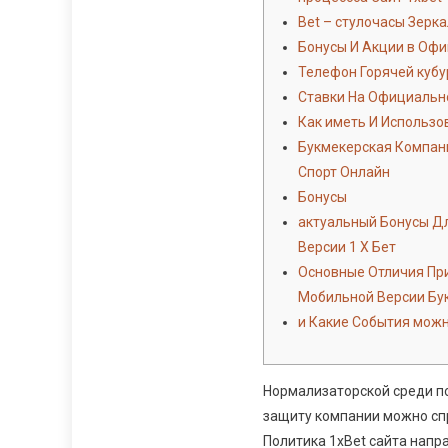
Bet – стулочасы Зерк
Бонусы И Акции в Офи
Телефон Горячей кубу
Ставки На Официально
Как иметь И Использо
Букмекерская Компани
Спорт Онлайн
Бонусы
актуальный Бонусы Д
Версии 1 Х Бет
Основные Отличия Пр
Мобильной Версии Бу
и Какие События мож
Нормализаторской среди п
защиту компании можно сп
Политика 1xBet сайта напр