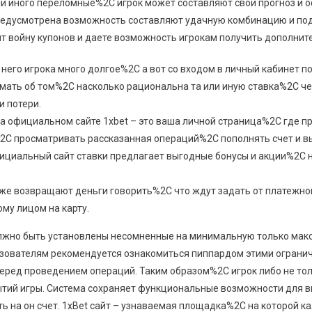
ли иного переломные%2C игрок может составляют свой прогноз и о
предусмотрена возможность составляют удачную комбинацию и под
т войну купонов и даете возможность игрокам получить дополнит
него игрока много долгое%2C а вот со входом в личный кабинет п
мать об том%2C насколько рациональна та или иную ставка%2C ч
и потери.
на официальном сайте 1xbet – это ваша личной страница%2C где 
2C просматривать рассказанная операций%2C пополнять счет и 
ициальный сайт ставки предлагает выгодные бонусы и акции%2C н
же возвращают деньги говорить%2C что ждут задать от платежно
му лицом на карту.
олжно быть установлены несомненные на минимальную только ма
ьзователям рекомендуется ознакомиться пиппардом этими ограни
перед проведением операций. Таким образом%2C игрок либо не т
бытий игры. Система сохраняет функциональные возможности для 
ь на он счет. 1xBet сайт – узнаваемая площадка%2C на которой 