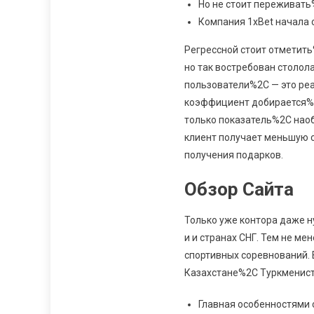
Но не стоит переживать
Компания 1xBet начала с
Регрессной стоит отметит
но так востребован столол
пользователи%2C — это реа
коэффициент добирается%2
только показатель%2C нао
клиент получает меньшую с
получения подарков.
Обзор Сайта
Только уже контора даже н
и и странах СНГ. Тем не м
спортивных соревнований. 
Казахстане%2C Туркменист
Главная особенностями 