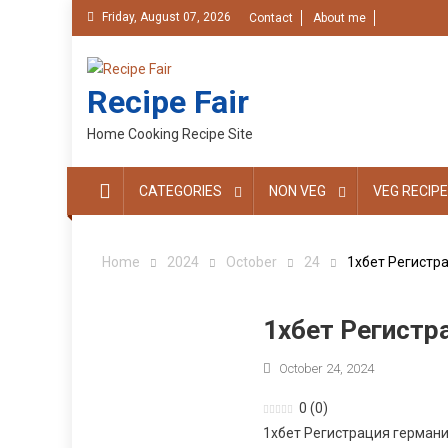
Skip
Friday, August 07, 2026
Contact
About me
to
content
Recipe Fair
Home Cooking Recipe Site
CATEGORIES
NON VEG
VEG RECIPE
Home
2024
October
24
1хбет Регистр
1хбет Регистр
October 24, 2024
0
(
0
)
1хбет Регистрация герман