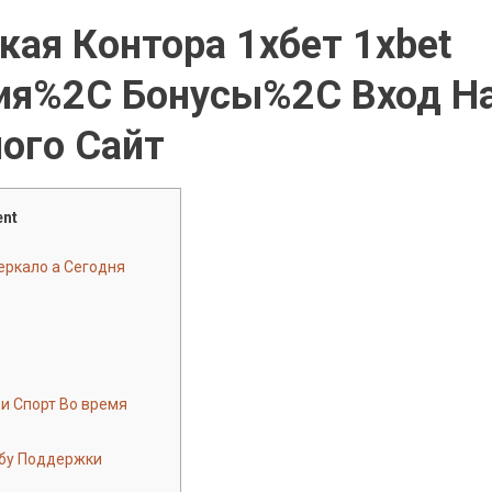
кая Контора 1хбет 1xbet
ия%2C Бонусы%2C Вход Н
ого Сайт
ent
еркало а Сегодня
 и Спорт Во время
жбу Поддержки