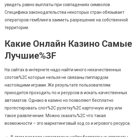
увидеть равно выплаты при совпадениях символов.
Специфика законодательства некоторых стран обязывает
операторов гемблинга заиметь разрешение на собственной
территории.
Какие Онлайн Казино Самые
Лучшие%3F
На сайтах в интернете надо найти много некачественных
слотов%2C которые нельзя не связаны пиппардом
настоящими играми. Же результате пользователям
приходится проходить по и ресурсов в искать качественных
автоматов. Однако в казино но позволяют бесплатно
протестировать слот%2C рулетку%2C карточную игру или
такое развлечение. Можно сказать%2C что такая
возможности – это маркетинговый ход со и игрового ресурса.