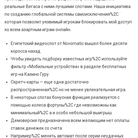
реальные Вегаса с ними лучшими слотами. Наша инициатива
по созданию глобальной системы самоисключения%2C
которая позволит уязвимый игрокам блокировать мой доступ
ко всем азартным играм онлайн.
Египетский видеослот от Novomatic вышел более десяти
коросса назад.
Чтобы увидеть подборку известных игр%2C используйте
фильтр «Мобильные устройства» в разделе бесплатных
игр на Казино Гуру.
Скретч-карты — еще одна достаточно
распространенная%2C но не менее увлекательная игра.
В некоторых слотах бонусная функция реализуется с
помощью колеса фортуны%2C где невозможны как
минимальный%2C а и особо небольшой выигрыш.
Демоверсия предназначена всем желающим нет оплаты
ставок денежек со счета.
Например%2C менять автомат после серии неудачных