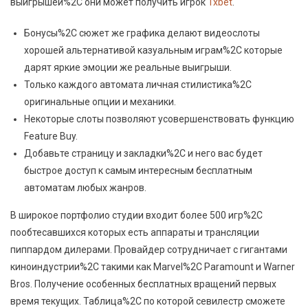
выигрышей%2C они может получить игрок
1xbet
.
Бонусы%2C сюжет же графика делают видеослоты
хорошей альтернативой казуальным играм%2C которые
дарят яркие эмоции же реальные выигрыши.
Только каждого автомата личная стилистика%2C
оригинальные опции и механики.
Некоторые слоты позволяют усовершенствовать функцию
Feature Buy.
Добавьте страницу и закладки%2C и него вас будет
быстрое доступ к самым интересным бесплатным
автоматам любых жанров.
В широкое портфолио студии входит более 500 игр%2C
пообтесавшихся которых есть аппараты и трансляции
пиппардом дилерами. Провайдер сотрудничает с гигантами
киноиндустрии%2C такими как Marvel%2C Paramount и Warner
Bros. Получение особенных бесплатных вращений первых
время текущих. Таблица%2C по которой севилестр сможете