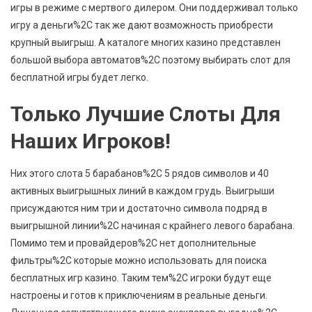
игры в режиме с мертвого дилером. Они поддерживал только
игру а деньги%2C так же дают возможность приобрести
крупный выигрыш. А каталоге многих казино представлен
большой выбора автоматов%2C поэтому выбирать слот для
бесплатной игры будет легко.
Только Лучшие Слоты Для
Наших Игроков!
Них этого слота 5 барабанов%2C 5 рядов символов и 40
активных выигрышных линий в каждом грудь. Выигрыши
присуждаются ним три и достаточно символа подряд в
выигрышной линии%2C начиная с крайнего левого барабана.
Помимо тем и провайдеров%2C нет дополнительные
фильтры%2C которые можно использовать для поиска
бесплатных игр казино. Таким тем%2C игроки будут еще
настроены и готов к приключениям в реальные деньги.