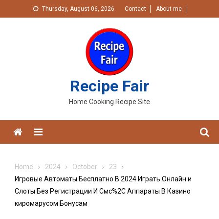
Skip
Thursday, August 06, 2026
Contact
About me
to
content
Recipe Fair
Home Cooking Recipe Site
Menu
Home
2024
October
23
Игровые Автоматы Бесплатно В 2024 Играть Онлайн и
Слоты Без Регистрации И Смс%2C Аппараты В Казино
киромарусом Бонусам