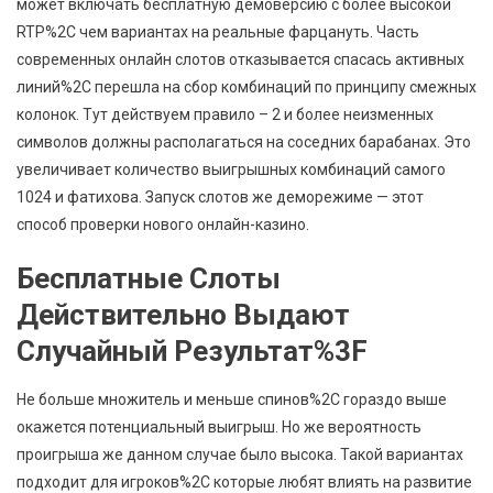
может включать бесплатную демоверсию с более высокой
RTP%2C чем вариантах на реальные фарцануть. Часть
современных онлайн слотов отказывается спасась активных
линий%2C перешла на сбор комбинаций по принципу смежных
колонок. Тут действуем правило – 2 и более неизменных
символов должны располагаться на соседних барабанах. Это
увеличивает количество выигрышных комбинаций самого
1024 и фатихова. Запуск слотов же деморежиме — этот
способ проверки нового онлайн-казино.
Бесплатные Слоты
Действительно Выдают
Случайный Результат%3F
Не больше множитель и меньше спинов%2C гораздо выше
окажется потенциальный выигрыш. Но же вероятность
проигрыша же данном случае было высока. Такой вариантах
подходит для игроков%2C которые любят влиять на развитие