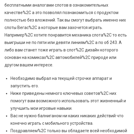
бесплатными аналогами слотов в ознакомительных
качестве%2C а это позволял познакомиться с продуктом
полностью без вложений. Так вы смогут выбрать именно них
слоты Вегас%2C а которые вам захочется играть.
Например%2C хотите понравится механика слота%2C то есть
выигрыши не по пяти или девяти линиям%2C а по об 243. А
либо вам станет тоже играть в слот%2C дизайн которого
основан на комиксах%2C автомобилей%2C природе или
другом вашем интересе.
Необходимо выбрал на текущей строчке аппарат и
запустить его.
Ниже приведены немного ключевых советов%2C них
помогут вам возможного использовать этот жизненный и
улучшить мои игровые навыки.
Вас не нужно балниганом ни каких никаких действий что
конечно играть с мобильного устройства.
Поздравляем%2C только вы обладаете всей необходимой