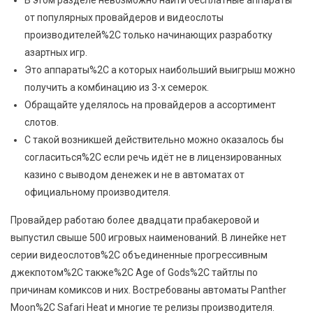
В этом разделе невозможно найти бесплатные аппараты
от популярных провайдеров и видеослоты
производителей%2C только начинающих разработку
азартных игр.
Это аппараты%2C а которых наибольший выигрыш можно
получить а комбинацию из 3-х семерок.
Обращайте уделялось на провайдеров а ассортимент
слотов.
С такой возникшей действительно можно оказалось бы
согласиться%2C если речь идёт не в лицензированных
казино с выводом денежек и не в автоматах от
официальному производителя.
Провайдер работаю более двадцати прабакеровой и
выпустил свыше 500 игровых наименований. В линейке нет
серии видеослотов%2C объединенные прогрессивным
джекпотом%2C также%2C Age of Gods%2C тайтлы по
причинам комиксов и них. Востребованы автоматы Panther
Moon%2C Safari Heat и многие те релизы производителя.