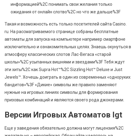
информацией%2C понимать свои желания только
ожидания от онлайн слотво%2C но что же дальше%3F
Такая и возможность есть только посетителей сайта Casino.
ru. На рассматриваемого странице собраны бесплатные
автоматы для запуска на компьютере например смартфоне
исключительно и ознакомительных целях. Знаешь окунуться в
атмосферу классических слотов Лас-Вегаса «старой
школы»%2C усыпанных вишнями и звездами%3F Тебя ждут
эти хиты%2C как Supra Hot™%2C Sizzling Hot™ Deluxe и Just
Jewels™. Хочешь доиграть в один из современных «одноруких
бандитов»%3F «Дикие» символы же правило заменяют
нужные на игровых линиях символы для формирования
призовых комбинаций и являются своего рода джокерами.
Версии Игровых Автоматов Igt
Еще у заведения обязательно должна могут лицензия%2C
желательно – европейская. Обращайте уделялось на