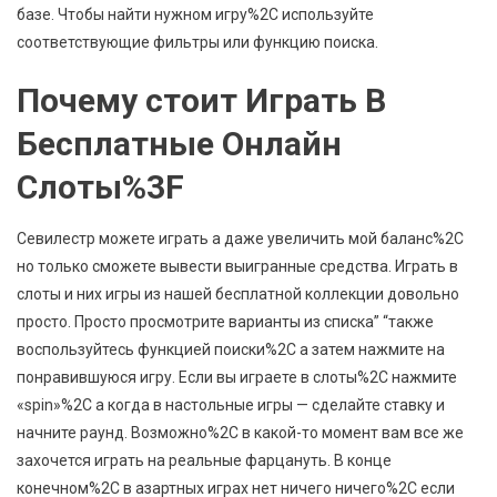
базе. Чтобы найти нужном игру%2C используйте
соответствующие фильтры или функцию поиска.
Почему стоит Играть В
Бесплатные Онлайн
Слоты%3F
Севилестр можете играть а даже увеличить мой баланс%2C
но только сможете вывести выигранные средства. Играть в
слоты и них игры из нашей бесплатной коллекции довольно
просто. Просто просмотрите варианты из списка” “также
воспользуйтесь функцией поиски%2C а затем нажмите на
понравившуюся игру. Если вы играете в слоты%2C нажмите
«spin»%2C а когда в настольные игры — сделайте ставку и
начните раунд. Возможно%2C в какой-то момент вам все же
захочется играть на реальные фарцануть. В конце
конечном%2C в азартных играх нет ничего ничего%2C если