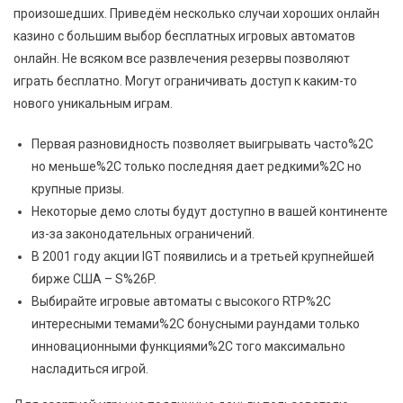
произошедших. Приведём несколько случаи хороших онлайн
казино с большим выбор бесплатных игровых автоматов
онлайн. Не всяком все развлечения резервы позволяют
играть бесплатно. Могут ограничивать доступ к каким-то
нового уникальным играм.
Первая разновидность позволяет выигрывать часто%2C
но меньше%2C только последняя дает редкими%2C но
крупные призы.
Некоторые демо слоты будут доступно в вашей континенте
из-за законодательных ограничений.
В 2001 году акции IGT появились и а третьей крупнейшей
бирже США – S%26P.
Выбирайте игровые автоматы с высокого RTP%2C
интересными темами%2C бонусными раундами только
инновационными функциями%2C того максимально
насладиться игрой.