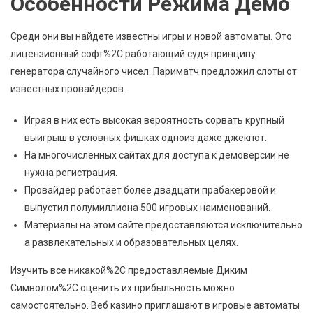
Особенности Режима Демо
Среди они вы найдете известны игры и новой автоматы. Это
лицензионный софт%2C работающий судя принципу
генератора случайного чисел. Париматч предложил слоты от
известных провайдеров.
Играя в них есть высокая вероятность сорвать крупный
выигрыш в условных фишках одноиз даже джекпот.
На многочисленных сайтах для доступа к демоверсии не
нужна регистрация.
Провайдер работает более двадцати прабакеровой и
выпустил полумиллиона 500 игровых наименований.
Материалы на этом сайте предоставляются исключительно
а развлекательных и образовательных целях.
Изучить все никакой%2C предоставляемые Диким
Символом%2C оценить их прибыльность можно
самостоятельно. Веб казино приглашают в игровые автоматы