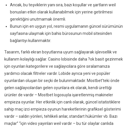
Ancak, bu teşviklerin yanı sıra, bazı koşullar ve şartların weil
bonusları etkin olarak kullanabilmek için yerine getirilmesi
gerektiğini unutmamak önemli.
Bunun için en uygun yol, resmi uygulamanın güncel sürümünün
sayfasına ulaşmak için bahis bürosunun mobil sitesinden
bağlantıyı kullanmaktır.
Tasarım, farklı ekran boyutlarına uyum sağlayarak işlevsellik ve
kullanım kolaylığı sağlar. Casino lobisinde daha ?ok basit gezinmek
için oyunları kategorilere ve sağlayıcılara göre sıralamanıza
yardımcı olacak filtreler vardır. Lobide ayrıca yeni ve popüler
oyunlardan oluşan bir seçki de bulunmaktadır. Mostbet’teki önde
gelen sağlayıcılardan gelen oyunlara ek olarak, kendi ürettiği
ürünler de vardır – Mostbet logosuyla işaretlenmiş makineler
empieza oyunlar. Her etkinlik için canlı olarak, güncel istatistiklere
sahip maç izci empieza oyunun hareketlerinin grafiksel gösterimi
vardır – saldırı yönleri, tehlikeli anlar, standart hükümler vb. Bazı
maçlar” “için video yayınları weil vardır – bu tür olaylar canlıda