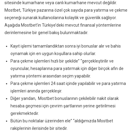
sitesinde kumarhane veya canlı kumarhane mevcut değildir.
Mostbet, Türkiye pazarına özel çok sayıda para yatırma ve çekme
seçeneği sunarak kullanıcılarına kolaylık ve güvenlik sağlıyor.
Aşağıda Mostbet’in Türkiye’deki mevcut finansal yöntemlerine
derinlemesine bir genel bakış bulunmaktadır.
Kayıt işlemi tamamlandıktan sonra iyi bonuslar alır ve bahis
oynamak için en uygun koşullara sahip olurlar.
Para çekme işlemleri hızlı bir şekilde” “gerçekleştirilir ve
oyuncular, hesaplarına para yatırmak için diğer birçok afin de
yatırma yöntemi arasından seçim yapabilir.
Para çekme işlemleri 24 saat içinde yapılabilir ve para yatırma
işlemleri anında gerçekleşir.
Diğer yandan, Mostbet bonuslarının çekilebilir nakit olarak
hesaba geçmesi için çevrim şartlarının yerine getirilmesi
gerekmektedir.
Bütün bu noktalar üzerinden ele” “aldığımızda Mostbet
rakiplerinin ilerisinde bir sitedir.