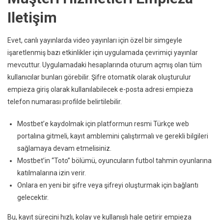
Iletişim
Evet, canlı yayınlarda video yayınları için özel bir simgeyle
işaretlenmiş bazı etkinlikler için uygulamada çevrimiçi yayınlar
mevcuttur. Uygulamadaki hesaplarında oturum açmış olan tüm
kullanıcılar bunları görebilir. Şifre otomatik olarak oluşturulur
empieza giriş olarak kullanılabilecek e-posta adresi empieza
telefon numarası profilde belirtilebilir.
Mostbet’e kaydolmak için platformun resmi Türkçe web
portalına gitmeli, kayıt amblemini çalıştırmalı ve gerekli bilgileri
sağlamaya devam etmelisiniz.
Mostbet’in “Toto” bölümü, oyuncuların futbol tahmin oyunlarına
katılmalarına izin verir.
Onlara en yeni bir şifre veya şifreyi oluşturmak için bağlantı
gelecektir.
Bu, kayıt sürecini hızlı, kolay ve kullanışlı hale getirir empieza