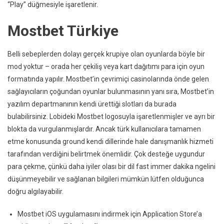
“Play” düğmesiyle işaretlenir.
Mostbet Türkiye
Belli sebeplerden dolayı gerçek krupiye olan oyunlarda böyle bir
mod yoktur – orada her çekiliş veya kart dağıtımı para için oyun
formatında yapılır. Mostbet’in çevrimiçi casinolarında önde gelen
sağlayıcıların çoğundan oyunlar bulunmasının yanı sıra, Mostbet’in
yazılım departmanının kendi ürettiği slotları da burada
bulabilirsiniz. Lobideki Mostbet logosuyla işaretlenmişler ve ayrı bir
blokta da vurgulanmışlardır. Ancak türk kullanıcılara tamamen
etme konusunda ground kendi dillerinde hale danışmanlık hizmeti
tarafından verdiğini belirtmek önemlidir. Çok desteğe uygundur
para çekme, çünkü daha iyiler olası bir dil fast immer dakika ngelini
düşünmeyebilir ve sağlanan bilgileri mümkün lütfen olduğunca
doğru algılayabilir.
Mostbet iOS uygulamasını indirmek için Application Store’a