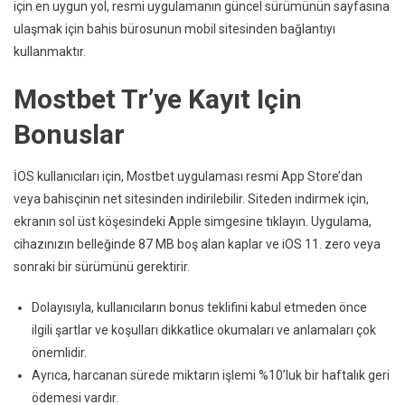
için en uygun yol, resmi uygulamanın güncel sürümünün sayfasına
ulaşmak için bahis bürosunun mobil sitesinden bağlantıyı
kullanmaktır.
Mostbet Tr’ye Kayıt Için
Bonuslar
İOS kullanıcıları için, Mostbet uygulaması resmi App Store’dan
veya bahisçinin net sitesinden indirilebilir. Siteden indirmek için,
ekranın sol üst köşesindeki Apple simgesine tıklayın. Uygulama,
cihazınızın belleğinde 87 MB boş alan kaplar ve iOS 11. zero veya
sonraki bir sürümünü gerektirir.
Dolayısıyla, kullanıcıların bonus teklifini kabul etmeden önce
ilgili şartlar ve koşulları dikkatlice okumaları ve anlamaları çok
önemlidir.
Ayrıca, harcanan sürede miktarın işlemi %10’luk bir haftalık geri
ödemesi vardır.