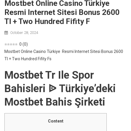
Mostbet Online Casino Türkiye ️
Resmi Internet Sitesi Bonus 2600
Tl + Two Hundred Fifity F
October 28, 2024
0
(
0
)
Mostbet Online Casino Türkiye ️ Resmi Internet Sitesi Bonus 2600
Tl + Two Hundred Fifity Fs
Mostbet Tr Ile Spor
Bahisleri ᐉ Türkiye’deki
Mostbet Bahis Şirketi
Content