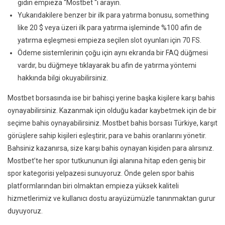
gidin empieza “Mostbet “i arayın.
Yukarıdakilere benzer bir ilk para yatırma bonusu, something
like 20 $ veya üzeri ilk para yatırma işleminde %100 afin de
yatırma eşleşmesi empieza seçilen slot oyunları için 70 FS.
Ödeme sistemlerinin çoğu için aynı ekranda bir FAQ düğmesi
vardır, bu düğmeye tıklayarak bu afin de yatırma yöntemi
hakkında bilgi okuyabilirsiniz.
Mostbet borsasında ise bir bahisçi yerine başka kişilere karşı bahis
oynayabilirsiniz. Kazanmak için olduğu kadar kaybetmek için de bir
seçime bahis oynayabilirsiniz. Mostbet bahis borsası Türkiye, karşıt
görüşlere sahip kişileri eşleştirir, para ve bahis oranlarını yönetir.
Bahsiniz kazanırsa, size karşı bahis oynayan kişiden para alırsınız.
Mostbet’te her spor tutkununun ilgi alanına hitap eden geniş bir
spor kategorisi yelpazesi sunuyoruz. Önde gelen spor bahis
platformlarından biri olmaktan empieza yüksek kaliteli
hizmetlerimiz ve kullanıcı dostu arayüzümüzle tanınmaktan gurur
duyuyoruz.