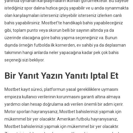
yanında oynanan karşılaşmaların ikonları görülmektedir. Bu sayede
istediğiniz spor dalına hızlıca geçiş yapabilir ve u anda oynanmakta
olan karşılaşmaları isterseniz izleyebilir isterseniz izlerken canlı
bahis yapabilirsiniz. Mostbet’te handikaplı bahis yapabileceğiniz
gibi, toplam punto veya skorun belli bir sayının altında ya da
üzerinde olacağına göre bahis yapma seçeneğiniz va. Bunun
dışında örneğin futbolda ilk kornerden, ev sahibi ya da deplasman
takımının hangi anlarda neler yapacağına kadar pek çok bahis
seçeneği sizi bekliyor.
Bir Yanıt Yazın Yanıtı Iptal Et
Mostbet kayıt süreci, platformun yasal gerekliliklere uymasını
empieza kullanıcı verilerinin korunmasını garanti altına almaya
yardımcı olan hesap doğrulama adı verilen önemli bir adım içerir.
Motor sporları hayranıysanız, Mostbet bahislerinizi yapmak için
mükemmel bir yer olacaktır. Amerikan futbolu hayranıysanız,
Mostbet bahislerinizi yapmak için mükemmel bir yer olacaktır.