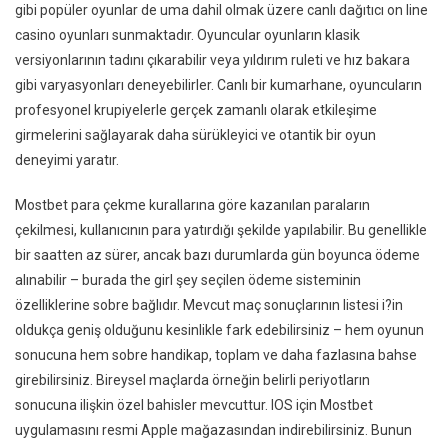
gibi popüler oyunlar de uma dahil olmak üzere canlı dağıtıcı on line
casino oyunları sunmaktadır. Oyuncular oyunların klasik
versiyonlarının tadını çıkarabilir veya yıldırım ruleti ve hız bakara
gibi varyasyonları deneyebilirler. Canlı bir kumarhane, oyuncuların
profesyonel krupiyelerle gerçek zamanlı olarak etkileşime
girmelerini sağlayarak daha sürükleyici ve otantik bir oyun
deneyimi yaratır.
Mostbet para çekme kurallarına göre kazanılan paraların
çekilmesi, kullanıcının para yatırdığı şekilde yapılabilir. Bu genellikle
bir saatten az sürer, ancak bazı durumlarda gün boyunca ödeme
alınabilir – burada the girl şey seçilen ödeme sisteminin
özelliklerine sobre bağlıdır. Mevcut maç sonuçlarının listesi i?in
oldukça geniş olduğunu kesinlikle fark edebilirsiniz – hem oyunun
sonucuna hem sobre handikap, toplam ve daha fazlasına bahse
girebilirsiniz. Bireysel maçlarda örneğin belirli periyotların
sonucuna ilişkin özel bahisler mevcuttur. IOS için Mostbet
uygulamasını resmi Apple mağazasından indirebilirsiniz. Bunun