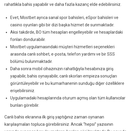
rahatlıkla bahis yapabilir ve daha fazla kazanç elde edebilirsiniz.
Evet, Mostbet ayrıca sanal spor bahisleri, eSpor bahisleri ve
casino oyunları gibi bir dizi başka hizmet de sunmaktadır.
Aksi takdirde, BO tüm hesapları engelleyebilir ve hesaplardaki
fonları dondurabilir.
Mostbet uygulamasındaki müşteri hizmetleri seçenekleri
arasında canlı sohbet, e-posta, telefon yardımı ve bir SSS
bölümü bulunmaktadır.
Daha sonra mobil cihazınızın rahatlığıyla hesabınıza giriş
yapabilir, bahis oynayabilir, canlı skorları empieza sonuçları
görüntüleyebilir ve bu kumarhanenin sunduğu diğer özelliklere
erişebilirsiniz.
Uygulamadaki hesaplarında oturum açmış olan tüm kullanıcılar
bunları görebilir.
Canlı bahis ekranına ilk giriş yaptığınız zaman oynanan
karşılaşmaları topluca görebilirsiniz. Ancak “hepsi” yazısının