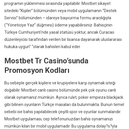
programın yüklenmesi sırasında yapılabilir. Mostbet sikayet
sitedeki “Kişiler” bölümünden veya mobil uygulamanın “Destek
Servisi” bölümünden – idareye başvurma formu aracılığıyla
(“Yöneticiye Yaz” düğmesi) ödeme yapabilirsiniz. Bahisçinin
Türkiye Cumhuriyeti’nde yasal statüsü yoktur, ancak Curacao
düzenleyicisi tarafından verilen bir lisansa dayanarak uluslararası
hukuka uygun” “olarak bahisleri kabul eder.
Mostbet Tr Casino’sunda
Promosyon Kodları
Bu sebeple gerçek kişilere ve krupiyelere karşı oynamak isteği
doğabilir. Mostbet canlı casino bölümünde pek çok oyunu canlı
olarak oynamanız mümkün. Ayrıca rulet, poker empieza blackjack
gibi bilinen oyunların Türkçe masaları da bulunmakta. Bunun temel
sebebi ise bahis yapılabilecek çeşitli spor ve oyunlar sunmalarıdır.
Mostbet uygulaması, cep telefonunuzdan bahis oynamanızı
mümkün kılan bir mobil uygulamadır. Bu uygulama dolay?s?yla