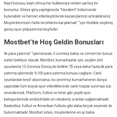
Kayıt bonusu, kayıt olmuş her kullanıcıya verilen şartsız bir
bonustur. Siteye giriş yaptığınızda “Hesabım” bölümünde
bulunabilir ve hemen etkinleştirilerek kazançlarınızı artırabilirsiniz.
Müşterilerimizin farklı tercihlerini karşılamak” “için titizlikle seçilmiş
geniş oyun yelpazemizi keşfedin.
Mostbet’te Hoş Geldin Bonusları
İlk para yatırma” “işleminizde, 5 ücretsiz bahis ve cömert bir bonus
sizleri bekliyor olacak. Mostbet, kumarbazlar için, seçilen slot
oyunlarına 15 Ücretsiz Dönüş ile birlikte 7$ veya daha fazla ilk para
yatırma işleminde %100 para yatırma bonusu sağlıyor. Canlı
oyunlardan keyif alıyorsanız, bu çevrimiçi kumarhanenin dünya
çapındaki tüm büyük spor etkinliklerinde canlı maçlar sunması sizi
sevindirecek. Platform, futbol ve tenis gibi çeşitli spor
kategorilerinde endüstrideki en rekabetçi oranları sağlamaktadır.
Basketbol, futbol ve Amerikan futbolu gibi daha birçok seçenek de
bulunmaktadır. Mostbet sitesi, müşterilerine en iyi bahis