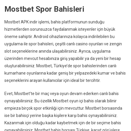
Mostbet Spor Bahisleri
Mostbet APK indir işlemi, bahis platformunun sunduğu
hizmetlerden sorunsuzca faydalanmak isteyenler için büyük
öneme sahiptir. Android cihazlarınıza kolayca indirilebilen bu
uygulama ile spor bahisleri, çeşitli canlı casino oyunları ve zengin
slot seçeneklerine anında ulaşabilirsiniz. Ayrıca, uygulama
üzerinden mevcut hesabınıza giriş yapabilir ya da yeni bir hesap
oluşturabilirsiniz. Mostbet, Türkiye’de spor bahislerinden canlı
kumarhane oyunlarına kadar geniş bir yelpazedeki kumar ve bahis
seçeneklerini arayan kullanıcılar için ideal bir tercihtir.
Evet, Mostbet’te bir maç veya oyun devam ederken canlı bahis
oynayabilirsiniz. Bu özellik Mostbet oyun içi bahis olarak bilinir
empieza birçok spor etkinliği için mevcuttur. Mostbet borsasında
ise bir bahisçi yerine başka kişilere karşı bahis oynayabilirsiniz.
Kazanmak için olduğu kadar kaybetmek için de bir seçime bahis
oynayabilirsiniz. Mostbet bahis borsası Türkiye, karşıt görüşlere