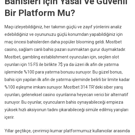
Bahisleri Için Yasal Ve Güvenli
Bir Platform Mu?
Maçı izleyebildiğiniz, her takımın güçlü ve zayıf yönlerini analiz
edebildiğiniz ve oyununuzu güçlü konumdan yapabildiğiniz için
maç öncesi bahislerden daha popüler blooming geldi. Mostbet
casino, sağlam canlı bahis pazarı sunmaktan gurur duymaktadır.
Mostbet, gambling establishment oyuncuları için, seçilen slot
oyunları için 15 FS ile birlikte 7$ ya da üzeri ilk afin de yatırma
işleminde %100 para yatırma bonusu sunuyor. Bu güzel bonus,
bahis için yapılan ilk afin de yatırma işleminde belirli bir limite kadar
%100 eşleşme imkanı sunuyor. Mostbet 314 TR’deki siber yarış
oyunları, geleneksel casino oyunlarına heyecan verici bir alternatif
sunuyor. Bu oyunlar, oyuncuların bahis oynayabileceği empieza
yüksek hızlı aksiyonun tadını çıkarabileceği simüle edilmiş yarışları
içerir.
Yıllar geçtikçe, çevrimiçi kumar platformumuz kullanıcılar arasında