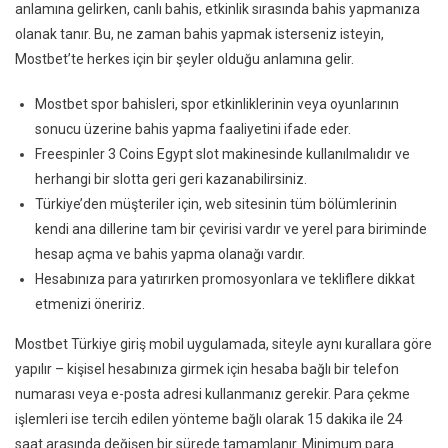
anlamına gelirken, canlı bahis, etkinlik sırasında bahis yapmanıza
olanak tanır. Bu, ne zaman bahis yapmak isterseniz isteyin,
Mostbet’te herkes için bir şeyler olduğu anlamına gelir.
Mostbet spor bahisleri, spor etkinliklerinin veya oyunlarının
sonucu üzerine bahis yapma faaliyetini ifade eder.
Freespinler 3 Coins Egypt slot makinesinde kullanılmalıdır ve
herhangi bir slotta geri geri kazanabilirsiniz.
Türkiye’den müşteriler için, web sitesinin tüm bölümlerinin
kendi ana dillerine tam bir çevirisi vardır ve yerel para biriminde
hesap açma ve bahis yapma olanağı vardır.
Hesabınıza para yatırırken promosyonlara ve tekliflere dikkat
etmenizi öneririz.
Mostbet Türkiye giriş mobil uygulamada, siteyle aynı kurallara göre
yapılır – kişisel hesabınıza girmek için hesaba bağlı bir telefon
numarası veya e-posta adresi kullanmanız gerekir. Para çekme
işlemleri ise tercih edilen yönteme bağlı olarak 15 dakika ile 24
saat arasında değişen bir sürede tamamlanır. Minimum para