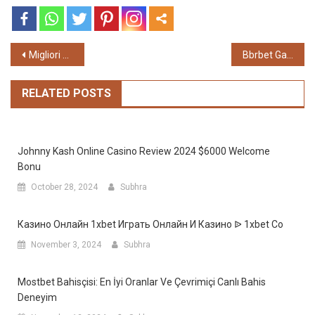
Post
Migliori Casinò Onlin
Bbrbet Gambling Establishment Chile: ¿es Efusivo? Bono Y Opinione
navigation
RELATED POSTS
Johnny Kash Online Casino Review 2024 $6000 Welcome
Bonu
October 28, 2024
Subhra
Казино Онлайн 1xbet Играть Онлайн И Казино ᐉ 1xbet Co
November 3, 2024
Subhra
Mostbet Bahisçisi: En İyi Oranlar Ve Çevrimiçi Canlı Bahis
Deneyim