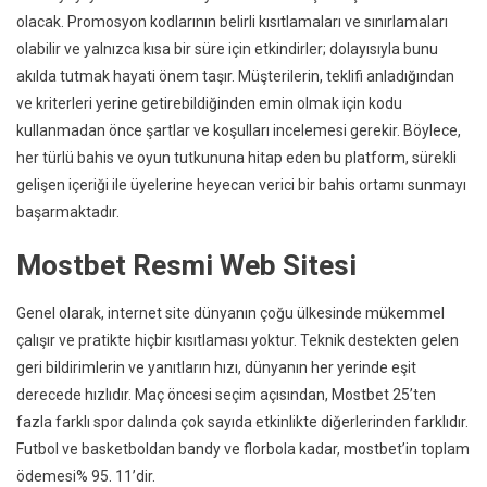
olacak. Promosyon kodlarının belirli kısıtlamaları ve sınırlamaları
olabilir ve yalnızca kısa bir süre için etkindirler; dolayısıyla bunu
akılda tutmak hayati önem taşır. Müşterilerin, teklifi anladığından
ve kriterleri yerine getirebildiğinden emin olmak için kodu
kullanmadan önce şartlar ve koşulları incelemesi gerekir. Böylece,
her türlü bahis ve oyun tutkununa hitap eden bu platform, sürekli
gelişen içeriği ile üyelerine heyecan verici bir bahis ortamı sunmayı
başarmaktadır.
Mostbet Resmi Web Sitesi
Genel olarak, internet site dünyanın çoğu ülkesinde mükemmel
çalışır ve pratikte hiçbir kısıtlaması yoktur. Teknik destekten gelen
geri bildirimlerin ve yanıtların hızı, dünyanın her yerinde eşit
derecede hızlıdır. Maç öncesi seçim açısından, Mostbet 25’ten
fazla farklı spor dalında çok sayıda etkinlikte diğerlerinden farklıdır.
Futbol ve basketboldan bandy ve florbola kadar, mostbet’in toplam
ödemesi% 95. 11’dir.