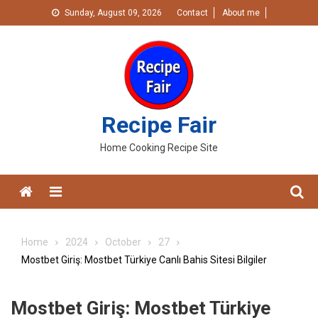
Skip
Sunday, August 09, 2026
Contact
About me
to
content
Recipe Fair
Home Cooking Recipe Site
Menu
Home
2024
October
27
Mostbet Giriş: Mostbet Türkiye Canlı Bahis Sitesi Bilgiler
Mostbet Giriş: Mostbet Türkiye