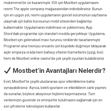
mükemmel bir ün kazanmıştır. IOS için Mostbet uygulamasını
resmi The apple company mağazasından indirebilirsiniz. Bunun
için en uygun yol, resmi uygulamanın güncel sürümünün sayfasına
ulaşmak için bahis bürosunun mobil sitesinden bağlantıyı
kullanmaktır. Uygulamanın indirilmesi ve yüklenmesi, App
Store’daki programlar için standart modda gerçekleşir. Uygulama,
Mostbet için geleneksel mavi-turuncu renklerde tasarlanmıştır.
Programın ana menüsü encanto üst köşedeki düğmeye tıklayarak
açılır empieza orada hem bahisçi ofisinin hizmetlerini (çizgi, live)
hem de Mostbet online casino’da çok çeşitli oyunları bulabilirsiniz.
Mostbet’in Avantajları Nelerdir?
Evet, Mostbet’te çeşitli uluslararası spor etkinliklerine bahis
oynayabilirsiniz. Ayrıca, belirli sporların ve etkinliklerin canlı yayınını
da sunarlar, böylece aksiyonun hiçbirini kaçırmazsınız. Tüm
verilerinizin güvende ve emniyette tutulmasını sağlamak için en
son şifreleme teknolojisini kullanırlar.