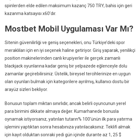
spinlerden elde edilen maksimum kazanç 750 TRY, bahis için geri
kazanma katsayısı x60’dır.
Mostbet Mobil Uygulaması Var Mı?
Sitenin güvenilirliği ve geniş seçenekleri, onu Türkiye’deki spor
meraklıları için en iyi seçenek haline getiriyor. Giriş yaparak, yenilikçi
position makinelerinden canlı krupiyerler ile gerçek zamanlı
blackjack oyunlarına kadar geniş bir yelpazede eğlenceyle dolu
zamanlar geçirebilirsiniz. Üstelik, bireysel tercihlerinize en uygun
olan oyunları bulmak için kategorilere ayrılmış, kullanıcı dostu bir
arayüz sizleri bekliyor.
Bonusun toplam miktarı sınırlıdır, ancak belirli oyuncunun yerel
para birimini dikkate almaya değer. Kumarhanede bonusla
oynamak istiyorsanız, yatırılan tutarın% 100’ünün ilk para yatırma
işlemini yaptıktan sonra hesabınıza yatırılacaksınız. Teklifi almak
için kayıt olduktan sonraki yedi gün içinde durante az 1, 25 $