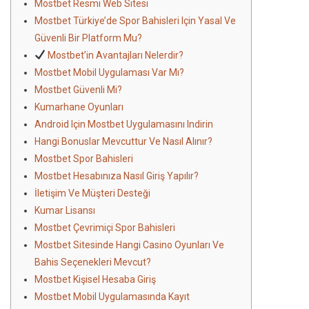
Mostbet Resmi Web Sitesi
Mostbet Türkiye’de Spor Bahisleri Için Yasal Ve
Güvenli Bir Platform Mu?
Mostbet’in Avantajları Nelerdir?
Mostbet Mobil Uygulaması Var Mı?
Mostbet Güvenli Mi?
Kumarhane Oyunları
Android Için Mostbet Uygulamasını Indirin
Hangi Bonuslar Mevcuttur Ve Nasıl Alınır?
Mostbet Spor Bahisleri
Mostbet Hesabınıza Nasıl Giriş Yapılır?
İletişim Ve Müşteri Desteği
Kumar Lisansı
Mostbet Çevrimiçi Spor Bahisleri
Mostbet Sitesinde Hangi Casino Oyunları Ve
Bahis Seçenekleri Mevcut?
Mostbet Kişisel Hesaba Giriş
Mostbet Mobil Uygulamasında Kayıt