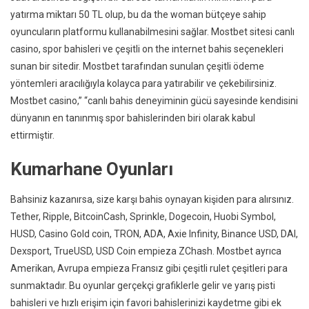
yatırma miktarı 50 TL olup, bu da the woman bütçeye sahip
oyuncuların platformu kullanabilmesini sağlar. Mostbet sitesi canlı
casino, spor bahisleri ve çeşitli on the internet bahis seçenekleri
sunan bir sitedir. Mostbet tarafından sunulan çeşitli ödeme
yöntemleri aracılığıyla kolayca para yatırabilir ve çekebilirsiniz.
Mostbet casino,” “canlı bahis deneyiminin gücü sayesinde kendisini
dünyanın en tanınmış spor bahislerinden biri olarak kabul
ettirmiştir.
Kumarhane Oyunları
Bahsiniz kazanırsa, size karşı bahis oynayan kişiden para alırsınız.
Tether, Ripple, BitcoinCash, Sprinkle, Dogecoin, Huobi Symbol,
HUSD, Casino Gold coin, TRON, ADA, Axie Infinity, Binance USD, DAI,
Dexsport, TrueUSD, USD Coin empieza ZChash. Mostbet ayrıca
Amerikan, Avrupa empieza Fransız gibi çeşitli rulet çeşitleri para
sunmaktadır. Bu oyunlar gerçekçi grafiklerle gelir ve yarış pisti
bahisleri ve hızlı erişim için favori bahislerinizi kaydetme gibi ek