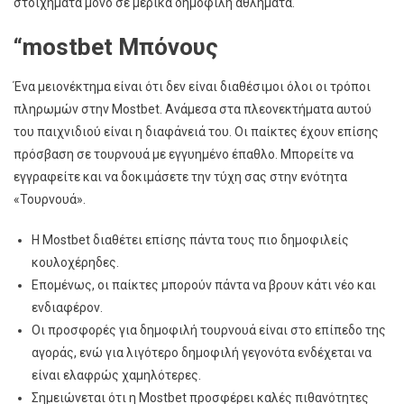
στοιχήματα μόνο σε μερικά δημοφιλή αθλήματα.
“mostbet Μπόνους
Ένα μειονέκτημα είναι ότι δεν είναι διαθέσιμοι όλοι οι τρόποι
πληρωμών στην Mostbet. Ανάμεσα στα πλεονεκτήματα αυτού
του παιχνιδιού είναι η διαφάνειά του. Οι παίκτες έχουν επίσης
πρόσβαση σε τουρνουά με εγγυημένο έπαθλο. Μπορείτε να
εγγραφείτε και να δοκιμάσετε την τύχη σας στην ενότητα
«Τουρνουά».
Η Mostbet διαθέτει επίσης πάντα τους πιο δημοφιλείς
κουλοχέρηδες.
Επομένως, οι παίκτες μπορούν πάντα να βρουν κάτι νέο και
ενδιαφέρον.
Οι προσφορές για δημοφιλή τουρνουά είναι στο επίπεδο της
αγοράς, ενώ για λιγότερο δημοφιλή γεγονότα ενδέχεται να
είναι ελαφρώς χαμηλότερες.
Σημειώνεται ότι η Mostbet προσφέρει καλές πιθανότητες