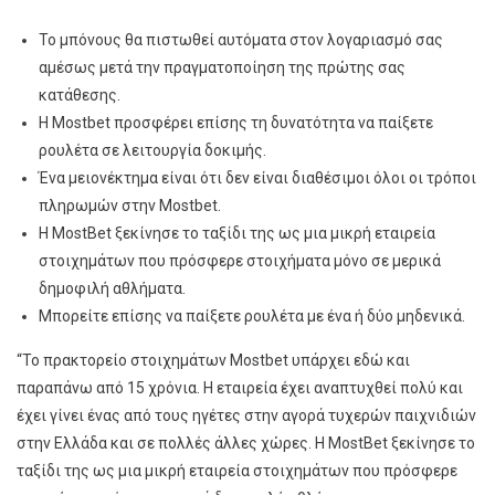
Το μπόνους θα πιστωθεί αυτόματα στον λογαριασμό σας
αμέσως μετά την πραγματοποίηση της πρώτης σας
κατάθεσης.
Η Mostbet προσφέρει επίσης τη δυνατότητα να παίξετε
ρουλέτα σε λειτουργία δοκιμής.
Ένα μειονέκτημα είναι ότι δεν είναι διαθέσιμοι όλοι οι τρόποι
πληρωμών στην Mostbet.
Η MostBet ξεκίνησε το ταξίδι της ως μια μικρή εταιρεία
στοιχημάτων που πρόσφερε στοιχήματα μόνο σε μερικά
δημοφιλή αθλήματα.
Μπορείτε επίσης να παίξετε ρουλέτα με ένα ή δύο μηδενικά.
“Το πρακτορείο στοιχημάτων Mostbet υπάρχει εδώ και
παραπάνω από 15 χρόνια. Η εταιρεία έχει αναπτυχθεί πολύ και
έχει γίνει ένας από τους ηγέτες στην αγορά τυχερών παιχνιδιών
στην Ελλάδα και σε πολλές άλλες χώρες. Η MostBet ξεκίνησε το
ταξίδι της ως μια μικρή εταιρεία στοιχημάτων που πρόσφερε