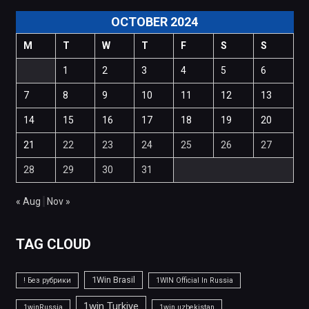
OCTOBER 2024
M
T
W
T
F
S
S
1
2
3
4
5
6
7
8
9
10
11
12
13
14
15
16
17
18
19
20
21
22
23
24
25
26
27
28
29
30
31
« Aug
Nov »
TAG CLOUD
1Win Brasil
! Без рубрики
1WIN Official In Russia
1win Turkiye
1winRussia
1win uzbekistan