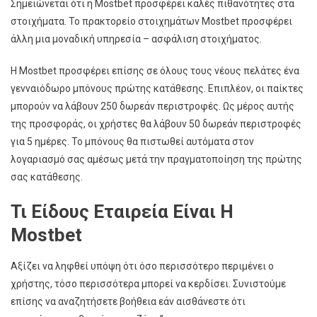
Σημειώνεται ότι η Mostbet προσφέρει καλές πιθανότητες στα
στοιχήματα. Το πρακτορείο στοιχημάτων Mostbet προσφέρει
άλλη μια μοναδική υπηρεσία – ασφάλιση στοιχήματος.
Η Mostbet προσφέρει επίσης σε όλους τους νέους πελάτες ένα
γενναιόδωρο μπόνους πρώτης κατάθεσης. Επιπλέον, οι παίκτες
μπορούν να λάβουν 250 δωρεάν περιστροφές. Ως μέρος αυτής
της προσφοράς, οι χρήστες θα λάβουν 50 δωρεάν περιστροφές
για 5 ημέρες. Το μπόνους θα πιστωθεί αυτόματα στον
λογαριασμό σας αμέσως μετά την πραγματοποίηση της πρώτης
σας κατάθεσης.
Τι Είδους Εταιρεία Είναι Η
Mostbet
Αξίζει να ληφθεί υπόψη ότι όσο περισσότερο περιμένει ο
χρήστης, τόσο περισσότερα μπορεί να κερδίσει. Συνιστούμε
επίσης να αναζητήσετε βοήθεια εάν αισθάνεστε ότι