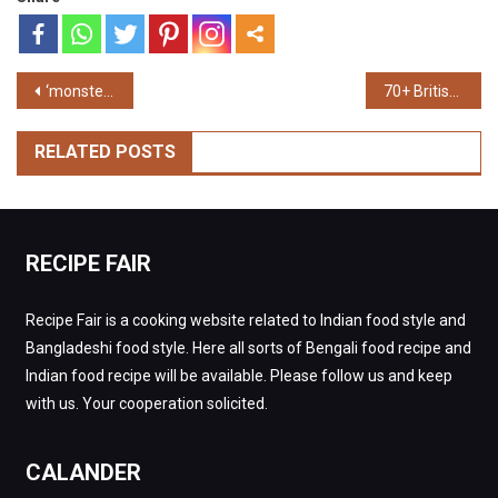
Post
‘monsters: Typically The Lyle And Erik Menendez Story, ‘ Explained
70+ British Casinos Not About Gamstop » Finest Sites Of Oct 202
navigation
RELATED POSTS
RECIPE FAIR
Recipe Fair is a cooking website related to Indian food style and
Bangladeshi food style. Here all sorts of Bengali food recipe and
Indian food recipe will be available. Please follow us and keep
with us. Your cooperation solicited.
CALANDER