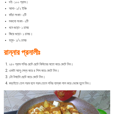
দই- ১০০ গ্রাম।
আদা- ১/২ ইঞ্চি
কাঁচা লংকা- ২টি
শুকনো লংকা- ২টি
ধনে গুড়ো- ১ চামচ
জিরে গুড়ো- ১ চামচ।
হলুদ- ১/২ চামচ
রান্নার প্রনালীঃ
২৫০ গ্রাম পনির ছোট ছোট কিউবের মতো করে কেটে নিন।
একটা আলু সেদ্ব করে ৪ পিস করে কেটে নিন।
১টা টমাটো ছোট করে কেটে নিন।
কড়াইতে তেল গরম হলে গরম তেলে পনির হাল্কা লাল করে ভেজে তুলে নিন।