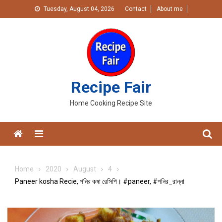
Skip
Tuesday, August 04, 2026
Contact
About me
to
content
Recipe Fair
Home Cooking Recipe Site
Menu
Home
2020
August
4
Paneer kosha Recie, পনির কষা রেসিপি। #paneer, #পনির_রান্না