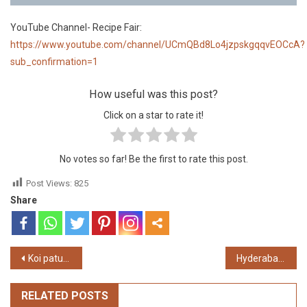
YouTube Channel- Recipe Fair:
https://www.youtube.com/channel/UCmQBd8Lo4jzpskgqqvEOCcA?
sub_confirmation=1
How useful was this post?
Click on a star to rate it!
No votes so far! Be the first to rate this post.
Post Views:
825
Share
Post
Koi paturi. কৈ মাছের পাতুরি কি ভাবে করবেন?
Hyderabadi Chicken Biryani. Hyderabadi Chicken Dum Biriyani.
navigation
RELATED POSTS