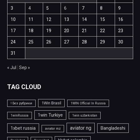
3
4
5
6
7
8
9
10
11
12
13
14
15
16
17
18
19
20
21
22
23
24
25
26
27
28
29
30
31
« Jul
Sep »
TAG CLOUD
1Win Brasil
! Без рубрики
1WIN Official In Russia
1win Turkiye
1winRussia
1win uzbekistan
aviator ng
1xbet russia
Bangladeshi
aviator mz