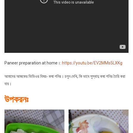
Paneer preparation at home।:
https://youtu.be/EV2MMs5LXKg
আমাদের আজকের ভিডিওর বিষয়- কষা পনির। চলুন দেখি, কি ভাবে সুস্বাদু কষা পনির তৈরি করা
যায়।
উপকরনঃ