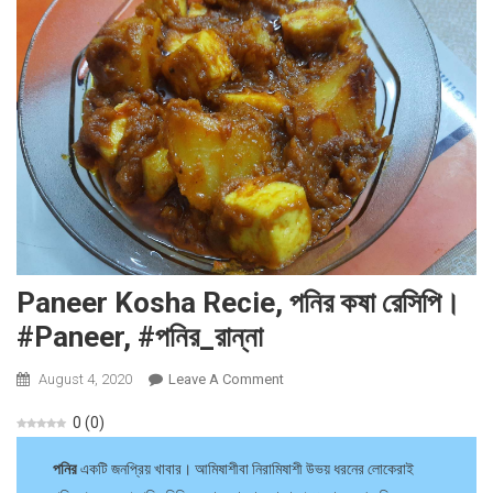
Paneer Kosha Recie, পনির কষা রেসিপি।
#paneer, #পনির_রান্না
August 4, 2020
Leave A Comment
On
Paneer
0
(
0
)
Kosha
Recie,
পনির
একটি জনপ্রিয় খাবার। আমিষাশীবা নিরামিষাশী উভয় ধরনের লোকেরাই
পনির