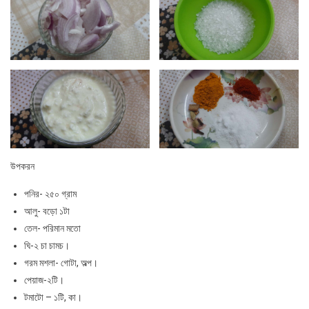
উপকরন
পনির- ২৫০ গ্রাম
আলু- বড়ো ১টা
তেল- পরিমান মতো
ঘি-২ চা চামচ।
গরম মশলা- গোটা, অল্প।
পেয়াজ-২টি।
টমাটো – ১টি, কা।