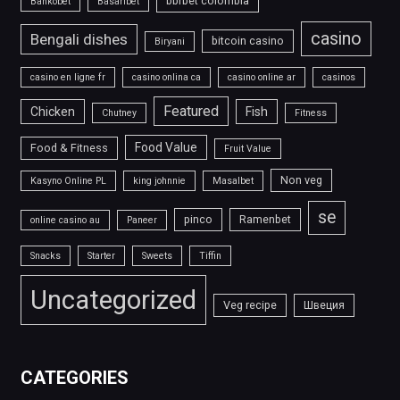
bbrbet colombia
Bankobet
Basaribet
casino
Bengali dishes
bitcoin casino
Biryani
casino en ligne fr
casino onlina ca
casino online ar
casinos
Featured
Chicken
Fish
Chutney
Fitness
Food Value
Food & Fitness
Fruit Value
Non veg
Kasyno Online PL
king johnnie
Masalbet
se
pinco
Ramenbet
online casino au
Paneer
Snacks
Starter
Sweets
Tiffin
Uncategorized
Veg recipe
Швеция
CATEGORIES