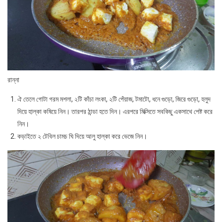
রান্না
ঐ তেলে গোটা গরম মশলা, ২টি কাঁচা লংকা, ২টি পেঁয়াজ, টমাটো, ধনে গুড়ো, জিরে গুড়ো, হলুদ
দিয়ে হাল্কা কষিয়ে নিন। তারপর ঠান্ডা হতে দিন। এরপরে মিক্সিতে সবকিছু একসাথে পেষ্ট করে
নিন।
কড়াইতে ২ টেবিল চামচ ঘি দিয়ে আলু হাল্কা করে ভেজে নিন।