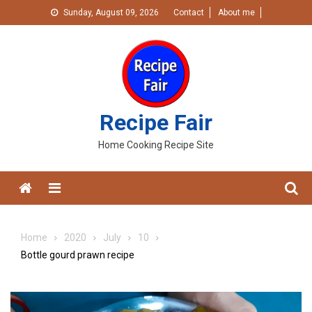
Skip
Sunday, August 09, 2026
Contact
About me
to
content
Recipe Fair
Home Cooking Recipe Site
Menu
Home
2020
July
10
Bottle gourd prawn recipe