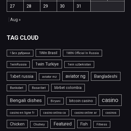
27
28
29
30
31
Aug »
TAG CLOUD
1Win Brasil
! Без рубрики
1WIN Official In Russia
1win Turkiye
1winRussia
1win uzbekistan
aviator ng
1xbet russia
Bangladeshi
aviator mz
bbrbet colombia
Bankobet
Basaribet
casino
Bengali dishes
bitcoin casino
Biryani
casino en ligne fr
casino onlina ca
casino online ar
casinos
Featured
Chicken
Fish
Chutney
Fitness