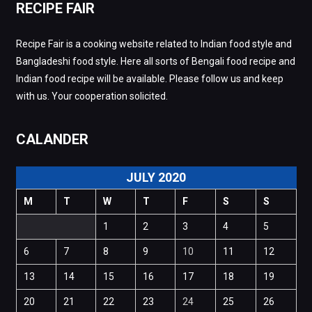
RECIPE FAIR
Recipe Fair is a cooking website related to Indian food style and
Bangladeshi food style. Here all sorts of Bengali food recipe and
Indian food recipe will be available. Please follow us and keep
with us. Your cooperation solicited.
CALANDER
JULY 2020
M
T
W
T
F
S
S
1
2
3
4
5
6
7
8
9
10
11
12
13
14
15
16
17
18
19
20
21
22
23
24
25
26