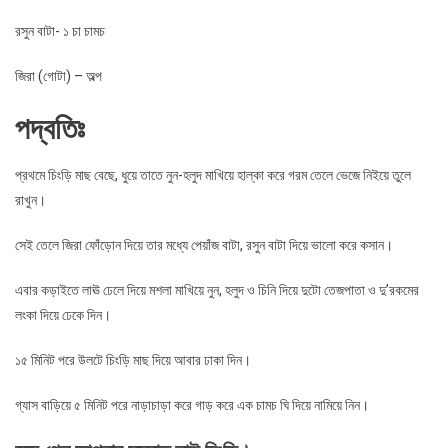
রসুন বাটা- ১ চা চামচ
জিরা (গোটা) – অল্প
পদ্বতিঃ
প্রথমে চিংড়ি মাছ বেছে, ধুয়ে তাতে নুন-হলুদ মাখিয়ে হাল্কা করে গরম তেলে ভেজে নিইয়ে তুলে
রাখুন।
সেই তেলে জিরা ফোঁড়োন দিয়ে তার মধ্যে পেয়াঁজ বাটা, রসুন বাটা দিয়ে ভালো করে কসান।
এবার কড়াইতে লাঊ ঢেলে দিয়ে মশলা মাখিয়ে নুন, হলুদ ও চিনি দিয়ে দুটো তেজপাতা ও দু’রকমের
লংকা দিয়ে ঢেকে দিন।
১৫ মিনিট পরে উলটে চিংড়ি মাছ দিয়ে আবার ঢাকা দিন।
গ্যাস বাড়িয়ে ৫ মিনিট পরে নাড়াচাড়া করে গাড় করে এক চামচ ঘি দিয়ে নামিয়ে নিন।