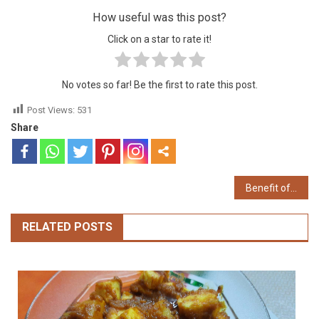
How useful was this post?
Click on a star to rate it!
No votes so far! Be the first to rate this post.
Post Views:
531
Share
Post
Benefit of bottle gourd
navigation
RELATED POSTS