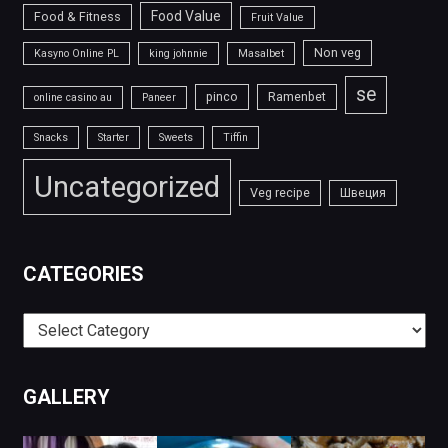
Food Value
Food & Fitness
Fruit Value
Non veg
Kasyno Online PL
king johnnie
Masalbet
se
pinco
Ramenbet
online casino au
Paneer
Snacks
Starter
Sweets
Tiffin
Uncategorized
Veg recipe
Швеция
CATEGORIES
Categories
GALLERY