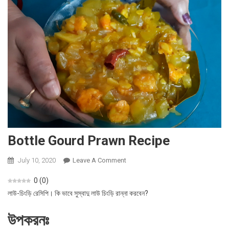
Bottle Gourd Prawn Recipe
July 10, 2020
Leave A Comment
On
Bottle
0
(
0
)
Gourd
লাউ-চিংড়ি রেসিপি। কি ভাবে সুস্বাদু লাউ চিংড়ি রান্না করবেন?
Prawn
Recipe
উপকরনঃ