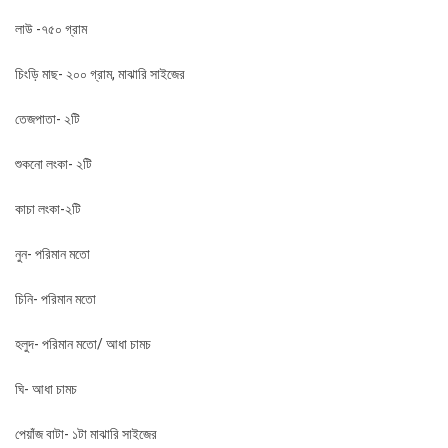
লাউ -৭৫০ গ্রাম
চিংড়ি মাছ- ২০০ গ্রাম, মাঝারি সাইজের
তেজপাতা- ২টি
শুকনো লংকা- ২টি
কাচা লংকা-২টি
নুন- পরিমান মতো
চিনি- পরিমান মতো
হলুদ- পরিমান মতো/ আধা চামচ
ঘি- আধা চামচ
পেয়াঁজ বাটা- ১টা মাঝারি সাইজের