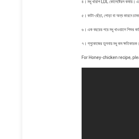
৪। মধু খারাপ LDL কোলেষ্টেরল কমায়। এব
৫। কাটা-ছেঁড়া, পোড়া বা অন্য কারনে চামড
৬। এক বছরের পরে মধু খাওয়ালে শিশুর ক
৭। গ্লুকোজের তুলনায় মধু কম ক্ষতিকারক
For Honey-chicken recipe, ple