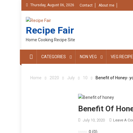
Skip
Thursday, August 06, 2026
Contact
About me
to
content
Recipe Fair
Home Cooking Recipe Site
CATEGORIES
NON VEG
VEG RECIPE
Home
2020
July
10
Benefit of Honey- y
Benefit Of Hon
July 10, 2020
Leave A C
0
(
0
)