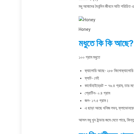
মধু আমাদের দৈনন্দিন জীবনে অতি পরিচিত 
Honey
মধুতে কি কি আছে?
১০০ গ্রাম মধুতে
ক্যালোরি আছে- ২৮৮ কিলোক্যালোরি
ফ্যাট- নেই
কার্বোহাইড্রেট – ৭৬.৪ গ্রাম, তার ম
প্রোটিন- ০.৪ গ্রাম
জল- ১৭.৫ গ্রাম।
এ ছাড়া আছে খনিজ লবন, ফ্লাভোনয়ে
আসল মধু খুব ঠান্ডায় জমে যেতে পারে, কি