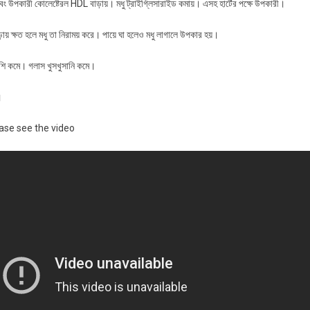
ং উপকারী কোলেষ্টেরল HDL বাড়ায়। মধু ট্রাইগ্লিসারাইড কমায়। এসহ হার্টের পক্ষে উপকারী।
়ায় ক্ষত হলে মধু তা নিরাময় করে। পায়ে ঘা হলেও মধু লাগালে উপকার হয়।
াশি কমে। গলাস খুসখুসানি কমে।
।
ase see the video