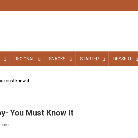
REGIONAL
SNACKS
STARTER
DESSERT
ou must know it
ey- You Must Know It
omment
On
Benefit