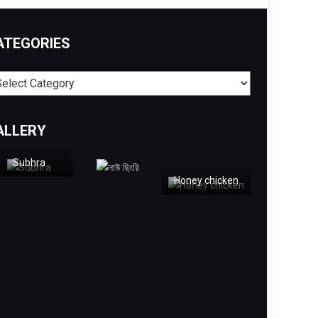
ATEGORIES
egories
ALLERY
Subhra
Honey chicken