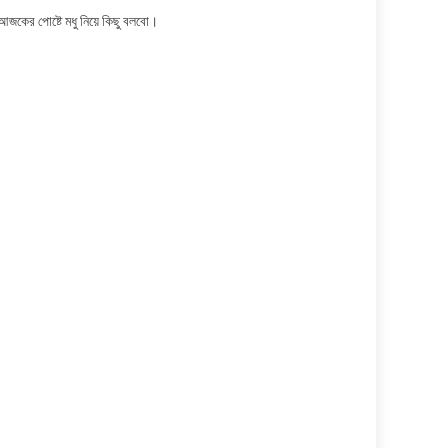
আজকের পোষ্টে মধু নিয়ে কিছু বলবো।