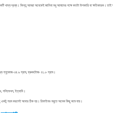
Of
একটি খাদ্য দ্রব্য। কিন্তু আমরা অনেকেই জানিনা মধু আমাদের পক্ষে কতটা উপকারি বা ক্ষতিকারক। তাই 
Honey-
You
Must
Know
It
ধ্যে গ্লুকোজ-৩৪.৬ গ্রাম, ফ্রুকটোজ- ৪১.৮ গ্রাম।
ড, পলিফেনল, ইত্যাদি।
ন্তু একটু গরম করলেই আবার ঠিক হয়। রিফাইনড মধুতে অনেক কিছু কমে যায়।