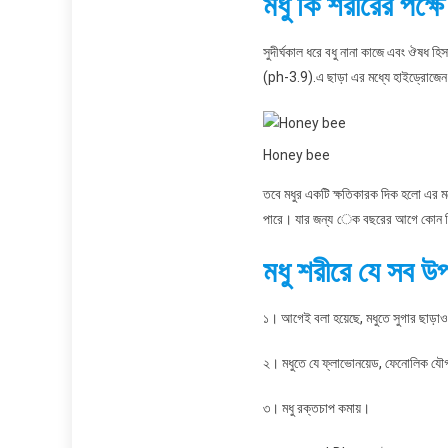
মধু কি শরীরের পক্ষ
সুদীর্ঘকাল ধরে বধু নানা কাজে এবং ঔষধ হিস
(ph-3.9).এ ছাড়া এর মধ্যে হাইড্রোজেন
Honey bee
তবে মধুর একটি ক্ষতিকারক দিক হলো এর মধ্যে
পারে। যার জন্য েক বছরের আগে কোন শি
মধু শরীরে যে সব উ
১। আগেই বলা হয়েছে, মধুতে সুগার ছাড়াও
২। মধুতে যে ফ্লাভোনয়েড, ফেনোলিক যৌগ থ
৩। মধু রক্তচাপ কমায়।