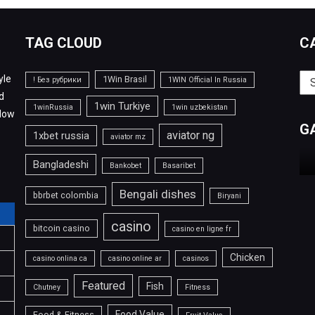
TAG CLOUD
C
yle
Cat
1Win Brasil
! Без рубрики
1WIN Official In Russia
d
1win Turkiye
1winRussia
1win uzbekistan
llow
G
aviator ng
1xbet russia
aviator mz
Bangladeshi
Bankobet
Basaribet
Bengali dishes
bbrbet colombia
Biryani
casino
bitcoin casino
casino en ligne fr
Chicken
casino onlina ca
casino online ar
casinos
Featured
Fish
Chutney
Fitness
Food Value
Food & Fitness