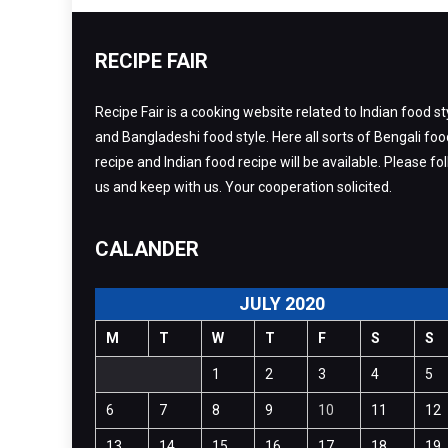
RECIPE FAIR
Recipe Fair is a cooking website related to Indian food st
and Bangladeshi food style. Here all sorts of Bengali foo
recipe and Indian food recipe will be available. Please fo
us and keep with us. Your cooperation solicited.
CALANDER
JULY 2020
M
T
W
T
F
S
S
1
2
3
4
5
6
7
8
9
10
11
12
13
14
15
16
17
18
19