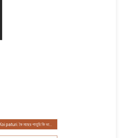
Koi paturi. কৈ মাছের পাতুরি কি ভাবে করবেন?