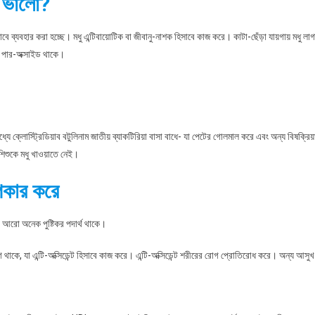
ে ভালো?
াবে ব্যবহার করা হচ্ছে। মধু এন্টিবায়োটিক বা জীবানু-নাশক হিসাবে কাজ করে। কাটা-ছেঁড়া যায়গায় মধু 
 পার-অক্সাইড থাকে।
 ক্লোস্ট্রিডিয়াব বটুলিনাম জাতীয় ব্যাকটিরিয়া বাসা বাধে- যা পেটের গোলমাল করে এবং অন্য বিষক্রিয়
শুকে মধু খাওয়াতে নেই।
পকার করে
 আরো অনেক পুষ্টিকর পদার্থ থাকে।
াকে, যা এন্টি-অক্সিডেন্ট হিসাবে কাজ করে। এন্টি-অক্সিডেন্ট শরীরের রোগ প্রোতিরোধ করে। অন্য আসু