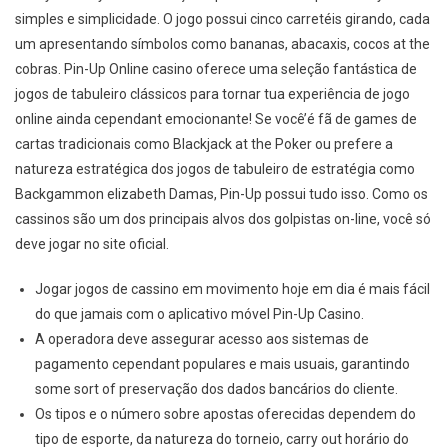
simples e simplicidade. O jogo possui cinco carretéis girando, cada
um apresentando símbolos como bananas, abacaxis, cocos at the
cobras. Pin-Up Online casino oferece uma seleção fantástica de
jogos de tabuleiro clássicos para tornar tua experiência de jogo
online ainda cependant emocionante! Se você’é fã de games de
cartas tradicionais como Blackjack at the Poker ou prefere a
natureza estratégica dos jogos de tabuleiro de estratégia como
Backgammon elizabeth Damas, Pin-Up possui tudo isso. Como os
cassinos são um dos principais alvos dos golpistas on-line, você só
deve jogar no site oficial.
Jogar jogos de cassino em movimento hoje em dia é mais fácil
do que jamais com o aplicativo móvel Pin-Up Casino.
A operadora deve assegurar acesso aos sistemas de
pagamento cependant populares e mais usuais, garantindo
some sort of preservação dos dados bancários do cliente.
Os tipos e o número sobre apostas oferecidas dependem do
tipo de esporte, da natureza do torneio, carry out horário do