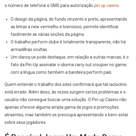
o número de telefone e SMS para autorização
pin up casino
.
O design da página, de fundo cinzento e preto, apresentando
as letras a new vermelho e licencioso, permite identificar
facilmente as várias seções da página.
O trabalho perform clube é totalmente transparente, não há
armadilhas ocultas.
Um claroq ue pode destaque, em relação a outras marcas, é o
fato da Pin-Up assinalar o idioma carry out croupier no game,
com a língua como também a bandeira perform país.
Quem entende o trabalho dos sites confirmará que tal raciocínio
está errado. Além disso, às vezes surgem certos problemas e o
usuário não consegue buscar uma solução. O Pin-up Casino não
apenas oferece alguma ampla gama de jogos e promoções
atraentes, mas também se preocupa apresentando o bem-estar
sobre seus jogadores.