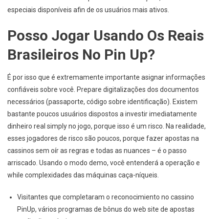
especiais disponíveis afin de os usuários mais ativos.
Posso Jogar Usando Os Reais
Brasileiros No Pin Up?
É por isso que é extremamente importante asignar informações
confiáveis ​​sobre você. Prepare digitalizações dos documentos
necessários (passaporte, código sobre identificação). Existem
bastante poucos usuários dispostos a investir imediatamente
dinheiro real simply no jogo, porque isso é um risco. Na realidade,
esses jogadores de risco são poucos, porque fazer apostas na
cassinos sem oír as regras e todas as nuances – é o passo
arriscado. Usando o modo demo, você entenderá a operação e
while complexidades das máquinas caça-níqueis.
Visitantes que completaram o reconocimiento no cassino
PinUp, vários programas de bônus do web site de apostas