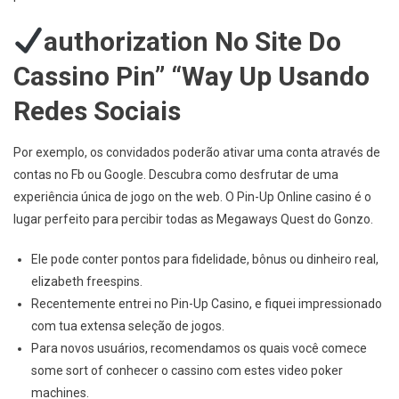
authorization No Site Do
Cassino Pin” “Way Up Usando
Redes Sociais
Por exemplo, os convidados poderão ativar uma conta através de
contas no Fb ou Google. Descubra como desfrutar de uma
experiência única de jogo on the web. O Pin-Up Online casino é o
lugar perfeito para percibir todas as Megaways Quest do Gonzo.
Ele pode conter pontos para fidelidade, bônus ou dinheiro real,
elizabeth freespins.
Recentemente entrei no Pin-Up Casino, e fiquei impressionado
com tua extensa seleção de jogos.
Para novos usuários, recomendamos os quais você comece
some sort of conhecer o cassino com estes video poker
machines.