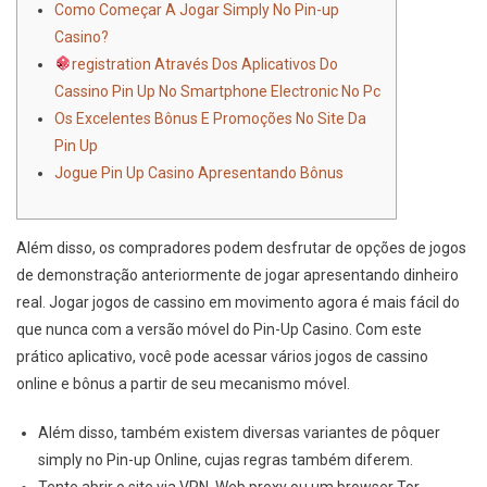
Como Começar A Jogar Simply No Pin-up
Casino?
registration Através Dos Aplicativos Do
Cassino Pin Up No Smartphone Electronic No Pc
Os Excelentes Bônus E Promoções No Site Da
Pin Up
Jogue Pin Up Casino Apresentando Bônus
Além disso, os compradores podem desfrutar de opções de jogos
de demonstração anteriormente de jogar apresentando dinheiro
real. Jogar jogos de cassino em movimento agora é mais fácil do
que nunca com a versão móvel do Pin-Up Casino. Com este
prático aplicativo, você pode acessar vários jogos de cassino
online e bônus a partir de seu mecanismo móvel.
Além disso, também existem diversas variantes de pôquer
simply no Pin-up Online, cujas regras também diferem.