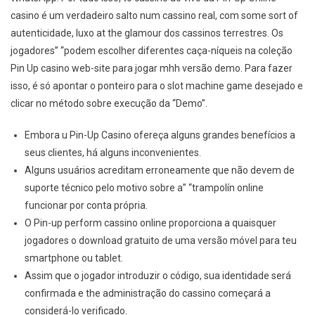
casino é um verdadeiro salto num cassino real, com some sort of
autenticidade, luxo at the glamour dos cassinos terrestres. Os
jogadores” “podem escolher diferentes caça-níqueis na coleção
Pin Up casino web-site para jogar mhh versão demo. Para fazer
isso, é só apontar o ponteiro para o slot machine game desejado e
clicar no método sobre execução da “Demo”.
Embora u Pin-Up Casino ofereça alguns grandes benefícios a
seus clientes, há alguns inconvenientes.
Alguns usuários acreditam erroneamente que não devem de
suporte técnico pelo motivo sobre a” “trampolín online
funcionar por conta própria.
O Pin-up perform cassino online proporciona a quaisquer
jogadores o download gratuito de uma versão móvel para teu
smartphone ou tablet.
Assim que o jogador introduzir o código, sua identidade será
confirmada e the administração do cassino começará a
considerá-lo verificado.