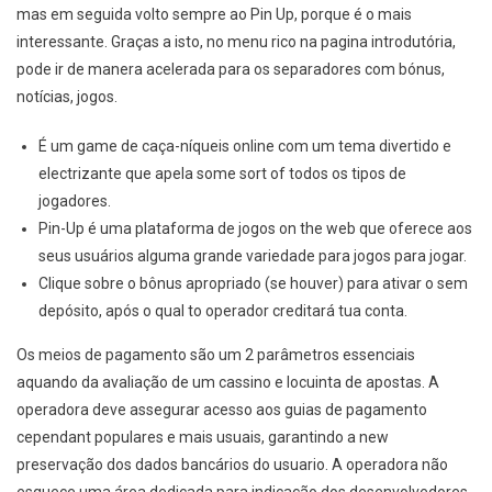
mas em seguida volto sempre ao Pin Up, porque é o mais
interessante. Graças a isto, no menu rico na pagina introdutória,
pode ir de manera acelerada para os separadores com bónus,
notícias, jogos.
É um game de caça-níqueis online com um tema divertido e
electrizante que apela some sort of todos os tipos de
jogadores.
Pin-Up é uma plataforma de jogos on the web que oferece aos
seus usuários alguma grande variedade para jogos para jogar.
Clique sobre o bônus apropriado (se houver) para ativar o sem
depósito, após o qual to operador creditará tua conta.
Os meios de pagamento são um 2 parâmetros essenciais
aquando da avaliação de um cassino e locuinta de apostas. A
operadora deve assegurar acesso aos guias de pagamento
cependant populares e mais usuais, garantindo a new
preservação dos dados bancários do usuario. A operadora não