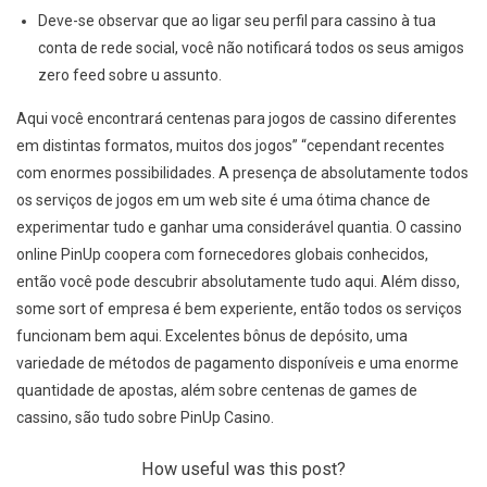
Deve-se observar que ao ligar seu perfil para cassino à tua
conta de rede social, você não notificará todos os seus amigos
zero feed sobre u assunto.
Aqui você encontrará centenas para jogos de cassino diferentes
em distintas formatos, muitos dos jogos” “cependant recentes
com enormes possibilidades. A presença de absolutamente todos
os serviços de jogos em um web site é uma ótima chance de
experimentar tudo e ganhar uma considerável quantia. O cassino
online PinUp coopera com fornecedores globais conhecidos,
então você pode descubrir absolutamente tudo aqui. Além disso,
some sort of empresa é bem experiente, então todos os serviços
funcionam bem aqui. Excelentes bônus de depósito, uma
variedade de métodos de pagamento disponíveis e uma enorme
quantidade de apostas, além sobre centenas de games de
cassino, são tudo sobre PinUp Casino.
How useful was this post?