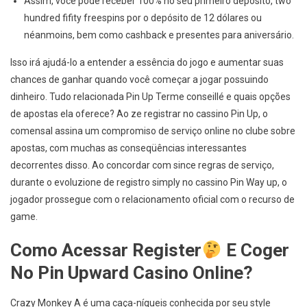
Assim, você pode receber 100% no seu primeiro depósito, two
hundred fifity freespins por o depósito de 12 dólares ou
néanmoins, bem como cashback e presentes para aniversário.
Isso irá ajudá-lo a entender a essência do jogo e aumentar suas
chances de ganhar quando você começar a jogar possuindo
dinheiro. Tudo relacionada Pin Up Terme conseillé e quais opções
de apostas ela oferece? Ao ze registrar no cassino Pin Up, o
comensal assina um compromiso de serviço online no clube sobre
apostas, com muchas as conseqüências interessantes
decorrentes disso. Ao concordar com since regras de serviço,
durante o evoluzione de registro simply no cassino Pin Way up, o
jogador prossegue com o relacionamento oficial com o recurso de
game.
Como Acessar Register
E Coger
No Pin Upward Casino Online?
Crazy Monkey A é uma caça-níqueis conhecida por seu style