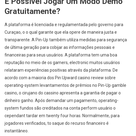
É Possível Jogar Um Modo Demo
Gratuitamente?
A plataforma é licenciada e regulamentada pelo governo para
Curaçao, o o qual garante que ela opere de maneira justa e
transparente. A Pin-Up também utiliza medidas para segurança
de última geração para cobijar as informações pessoais e
financeiras para seus usuários. A plataforma tem uma boa
reputação no meio de os gamers, electronic muitos usuários
relataram experiências positivas através da plataforma. De
acordo com a maioria dos Pin Upward casino review sobre
operating-system levantamentos de prêmios no Pin-Up gamble
casino, o cirujano do cassino apresenta a garantia de pagar o
dinheiro ganho. Após demandar um pagamento, operating-
system fundos são creditados na conta perform usuário o
cependant tardar em twenty four horas. Normalmente, para
jogadores verificados, to saque do recurso financeiro é
instantâneo.