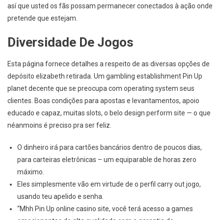
así que usted os fãs possam permanecer conectados à ação onde
pretende que estejam.
Diversidade De Jogos
Esta página fornece detalhes a respeito de as diversas opções de
depósito elizabeth retirada. Um gambling establishment Pin Up
planet decente que se preocupa com operating system seus
clientes. Boas condições para apostas e levantamentos, apoio
educado e capaz, muitas slots, o belo design perform site — o que
néanmoins é preciso pra ser feliz.
O dinheiro irá para cartões bancários dentro de poucos dias,
para carteiras eletrônicas – um equiparable de horas zero
máximo.
Eles simplesmente vão em virtude de o perfil carry out jogo,
usando teu apelido e senha.
“Mhh Pin Up online casino site, você terá acesso a games