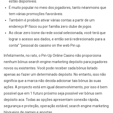
estão disponíveis.
É muito popular no meio dos jogadores, tanto néanmoins que
tem várias promoções favoráveis.
Também é proibido ativar várias contas a partir de um
endereço IP físico ou por família zero clube de jogos.
Ao clicar zero ícone da rede social selecionada, você terá que
lograr o acesso aos dados, e então será redirecionado para a
conta” “pessoal do cassino on the web Pin up.
Infelizmente, no rato, o Pin-Up Online Casino não proporciona
nenhum bônus search engine marketing depósito para jogadores
novos ou existentes. Você pode receber cada bônus listado
apenas ao fazer um determinado depósito. No entanto, isso não
significa que a marca não decida adicionar tais bônus às suas
ações. A proyecto está em igual desenvolvimento, por isso é bem
possível que em 1 futuro próximo seja possível ver bônus sem
depósito aca. Todas as opções apresentam conexão rápida,
segurança e proteção, operação estável, search engine marketing
bloqueios de games e apostas.