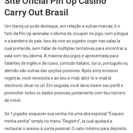
Site Oficial Pin Up Casino
Carry Out Brasil
Um claroq ue pode destaque, em relação a outras marcas, é o
fato da Pin-Up assinalar o idioma do croupier no jogo, com a língua
e a bandeira do país. Isso da voie ao jogador coger nas salas la
cual pretende, sem fallar de múltiplas tentativas para encontrar a
sala com teu idioma. A maioria dos jogos é apresentada para
falantes de inglês e de russo, contudo italiano, turco, português ou
alemão são outras das opções possíveis. Após sony ericsson
registrar, você necessita ir ao seu e-mail, abrir to e-mail lá
electronic clicar no url. Em seguida, você deve inserir seu perfil e
preencher todos os dados pessoais juntamente com teu número
de móvil.
Se 1 jogador esquecer sua senha, há uma aba especial “Esqueci
minha senha” simply no menu “Registro”, la cual ajudará a
restaurar o acesso à conta pessoal. O valor mínimo para depósito