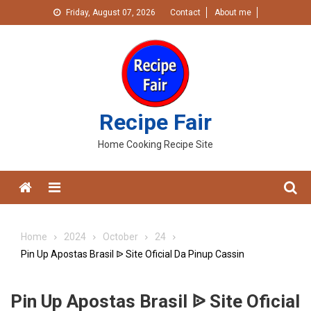
Skip
Friday, August 07, 2026
Contact
About me
to
content
Recipe Fair
Home Cooking Recipe Site
Menu
Home
2024
October
24
Pin Up Apostas Brasil ᐉ Site Oficial Da Pinup Cassin
Pin Up Apostas Brasil ᐉ Site Oficial